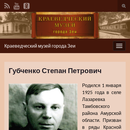
Вкл/
вык
фор
пои
Краеведческий музей города Зеи
Вкл/
выкл
нави
Губченко Степан Петрович
Родился 1 января
1925 года в селе
Лазаревка
Тамбовского
района Амурской
области. Призван
в ряды Красной