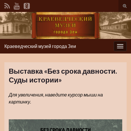
Вкл/
вык
фор
пои
Краеведческий музей города Зеи
Вкл/
выкл
нави
Выставка «Без срока давности.
Суды истории»
Для увеличения, наведите курсор мыши на
картинку.