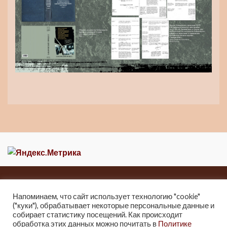
Главная
Новости
О музее
Контакты
Карта сайта
Напоминаем, что сайт использует технологию "cookie"
("куки"), обрабатывает некоторые персональные данные и
2013-2021 Краеведческий музей города Зеи
собирает статистику посещений. Как происходит
г. Зея, ул. Мухина 247, Тел: 8 (41658) 2-25-32.
обработка этих данных можно почитать в
Политике