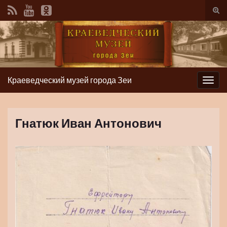
Вкл/
вык
фор
пои
Краеведческий музей города Зеи
Вкл/
выкл
нави
Гнатюк Иван Антонович