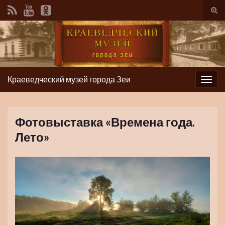
Вкл/
вык
фор
пои
Краеведческий музей города Зеи
Вкл/
выкл
нави
Фотовыставка «Времена года.
Лето»