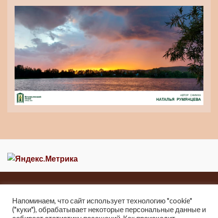
Главная
Новости
О музее
Контакты
Карта сайта
Напоминаем, что сайт использует технологию "cookie"
("куки"), обрабатывает некоторые персональные данные и
2013-2021 Краеведческий музей города Зеи