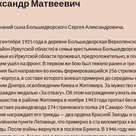
ксандр Матвеевич
наний сына Большедворского Сергея Александровича.
 сентября 1925 года в деревне Большедворская Верхоленско
район Иркутской области) в семье крестьянина Большедворс
ьи из Иркутской области проживал, предположительно, в по
м ушёл на фронт. В первом же бою был тяжело ранен и три м
ния был направлен во вновь формировавшийся 256 стрелков
 корпуса, в составе которого воевал примерно до середины 
ии Днепра, освобождении Киева и Житомира. За мужество 
ражден медалью «За отвагу». Об этом награждении узнать е
шистов в районе Житомира в ноябре 1943 года пропал без в
оставе разведвзвода 274 стрелкового полка 24 Самаро-Улья
е награждает его трижды — два ордена Красной Звезды и од
селённом пункте Летовице, что примерно в ста километрах к в
ды. После войны вернулся в посёлок Брянта. В 1946 году ж