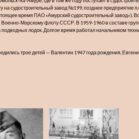
омольск-на-Амуре, где в том же году поступает в судострои
боту на судостроительный завод №199, позднее предприятие 
стоящее время ПАО «Амурский судостроительный завод»). Во
й Военно-Морскому флоту СССР. В 1959-1960 в составе гру
 подводных лодок. Долгое время работал начальником техни
 родились трое детей — Валентин 1947 года рождения, Евген