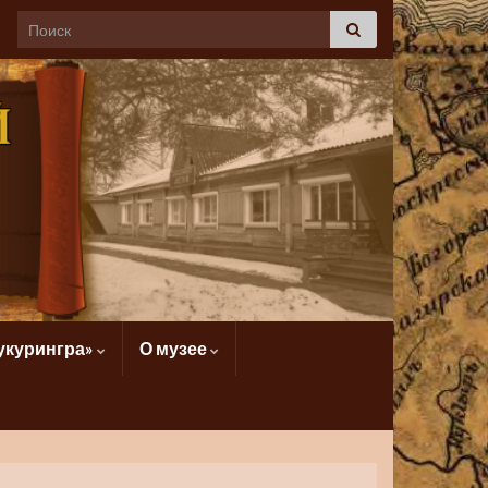
укурингра»
О музее