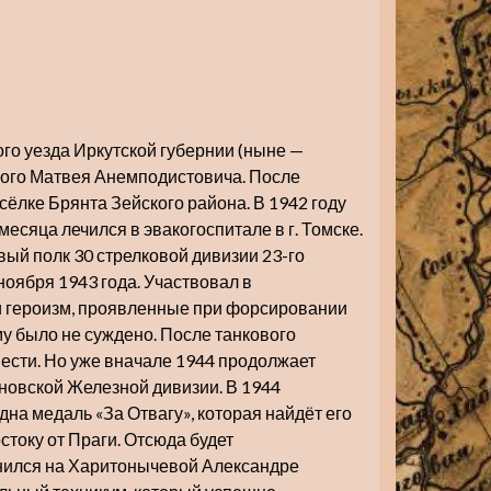
го уезда Иркутской губернии (ныне —
кого Матвея Анемподистовича. После
сёлке Брянта Зейского района. В 1942 году
есяца лечился в эвакогоспитале в г. Томске.
ый полк 30 стрелковой дивизии 23-го
ноября 1943 года. Участвовал в
и героизм, проявленные при форсировании
му было не суждено. После танкового
ести. Но уже вначале 1944 продолжает
новской Железной дивизии. В 1944
на медаль «За Отвагу», которая найдёт его
остоку от Праги. Отсюда будет
енился на Харитонычевой Александре