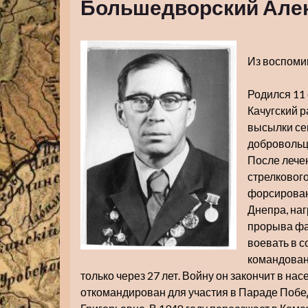
Большедворский Але
Из воспоми
Родился 11
Качугский 
высылки сем
добровольце
После лече
стрелкового
форсирован
Днепра, наг
прорыва фа
воевать в с
командовани
только через 27 лет. Войну он закончит в на
откомандирован для участия в Параде Побе