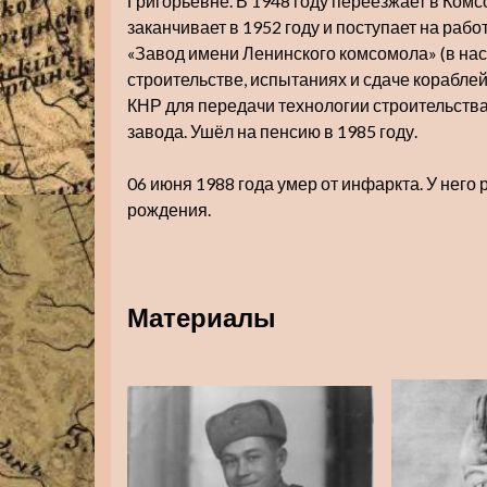
Григорьевне. В 1948 году переезжает в Комс
заканчивает в 1952 году и поступает на ра
«Завод имени Ленинского комсомола» (в на
строительстве, испытаниях и сдаче корабле
КНР для передачи технологии строительства
завода. Ушёл на пенсию в 1985 году.
06 июня 1988 года умер от инфаркта. У него
рождения.
Материалы