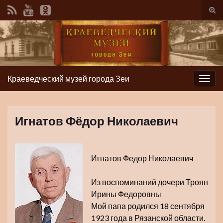
Вкл/
вык
фор
пои
Краеведческий музей города Зеи
Вкл/
выкл
нави
Игнатов Фёдор Николаевич
Игнатов Федор Николаевич
Из воспоминаний дочери Троян
Ирины Федоровны
Мой папа родился 18 сентября
1923 года в Рязанской области.