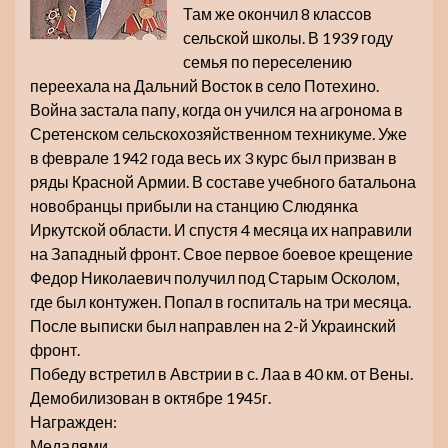
Там же окончил 8 классов
сельской школы. В 1939 году
семья по переселению
переехала на Дальний Восток в село Потехино.
Война застала папу, когда он учился на агронома в
Сретенском сельскохозяйственном техникуме. Уже
в феврале 1942 года весь их 3 курс был призван в
ряды Красной Армии. В составе учебного батальона
новобранцы прибыли на станцию Слюдянка
Иркутской области. И спустя 4 месяца их направили
на Западный фронт. Свое первое боевое крещение
Федор Николаевич получил под Старым Осколом,
где был контужен. Попал в госпиталь на три месяца.
После выписки был направлен на 2-й Украинский
фронт.
Победу встретил в Австрии в с. Лаа в 40 км. от Вены.
Демобилизован в октябре 1945г.
Награжден:
Медалями