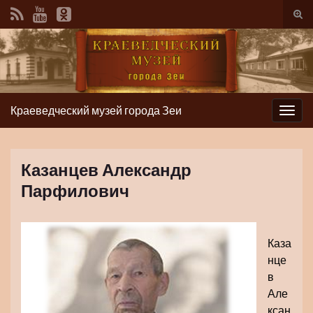
Вкл/
вык
фор
пои
Краеведческий музей города Зеи
Вкл/
выкл
нави
Казанцев Александр
Парфилович
Каза
нце
в
Але
ксан