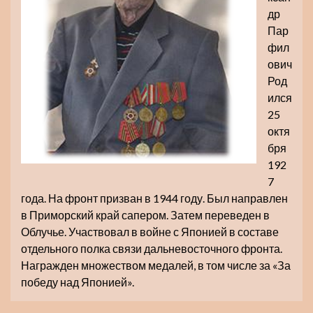
др
Пар
фил
ович
Род
ился
25
октя
бря
192
7
года. На фронт призван в 1944 году. Был направлен
в Приморский край сапером. Затем переведен в
Облучье. Участвовал в войне с Японией в составе
отдельного полка связи дальневосточного фронта.
Награжден множеством медалей, в том числе за «За
победу над Японией».