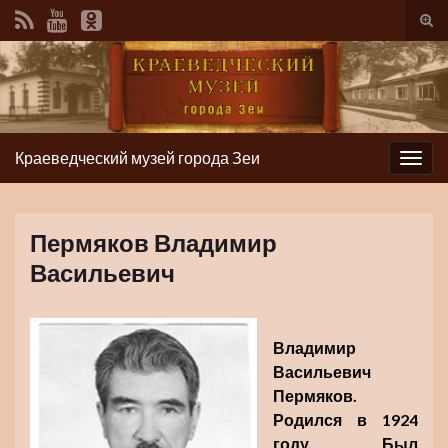
Вкл/
вык
фор
пои
Краеведческий музей города Зеи
Вкл/
выкл
нави
Пермяков Владимир
Васильевич
Владимир
Васильевич
Пермяков.
Родился в 1924
году. Был