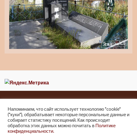
Главная
Новости
О музее
Контакты
Карта сайта
Напоминаем, что сайт использует технологию "cookie"
("куки"), обрабатывает некоторые персональные данные и
2013-2021 Краеведческий музей города Зеи
собирает статистику посещений. Как происходит
г. Зея, ул. Мухина 247, Тел: 8 (41658) 2-25-32.
обработка этих данных можно почитать в
Политике
конфиденциальности.
2021г. Отдел культуры и архивного дела Администрации города Зеи.