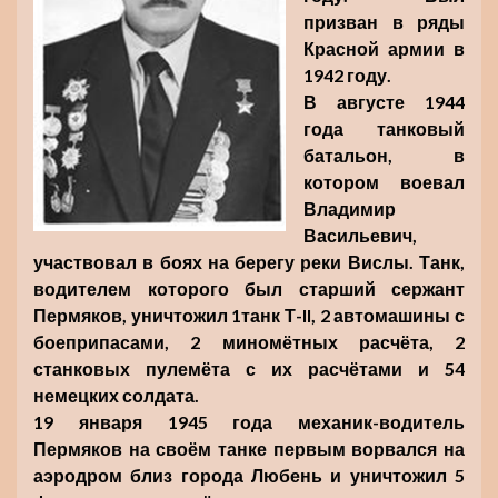
призван в ряды
Красной армии в
1942 году.
В августе 1944
года танковый
батальон, в
котором воевал
Владимир
Васильевич,
участвовал в боях на берегу реки Вислы. Танк,
водителем которого был старший сержант
Пермяков, уничтожил 1танк Т-II, 2 автомашины с
боеприпасами, 2 миномётных расчёта, 2
станковых пулемёта с их расчётами и 54
немецких солдата.
19 января 1945 года механик-водитель
Пермяков на своём танке первым ворвался на
аэродром близ города Любень и уничтожил 5