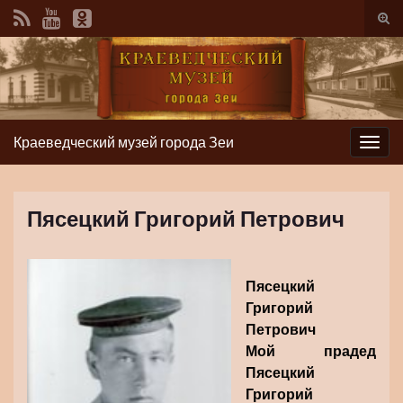
Вкл/
вык
фор
пои
Краеведческий музей города Зеи
Вкл/
выкл
нави
Пясецкий Григорий Петрович
Пясецкий
Григорий
Петрович
Мой прадед
Пясецкий
Григорий