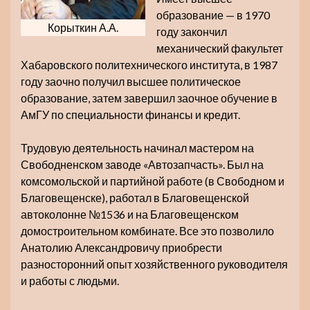
образование — в 1970
Корыткин А.А.
году закончил
механический факультет
Хабаровского политехнического института, в 1987
году заочно получил высшее политическое
образование, затем завершил заочное обучение в
АмГУ по специальности финансы и кредит.
Трудовую деятельность начинал мастером на
Свободненском заводе «Автозапчасть». Был на
комсомольской и партийной работе (в Свободном и
Благовещенске), работал в Благовещенской
автоколонне №1536 и на Благовещенском
домостроительном комбинате. Все это позволило
Анатолию Александровичу приобрести
разносторонний опыт хозяйственного руководителя
и работы с людьми.