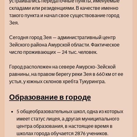
устраивались передаточные пункты, именуемые
складами или резиденциями. В качестве именно
такого пункта и начал свое существование город
Зея.
Сегодня город Зея — административный центр
Зейского района Амурской области. Фактическое
число проживающих — 24 тыс. человек.
Город расположен на севере Амурско-Зейской
равнины, на правом берегу реки Зея в 660 км от ее
устья, у южных склонов хребта Тукурингра.
Образование в городе
5 общеобразовательных школ, одна из которых
имеет статус лицея, а другая муниципального
центра образования, в настоящее время в
школах города обучается 2876 учеников.