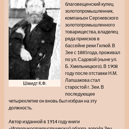
благовещенский купец
золотопромышленник,
компаньон Сергиевского
золотопромышленного
товарищества, владелец
ряда приисков в
бассейне реки Гилюй. В
Зее с 1885года, проживал
по ул. Садовой (ныне ул.
Б. Хмельницкого). В 1908
году после отставки Н.М.
Лапшакова стал
Шмидт К.Ф.
старостой г. Зеи. В
последующее
четырехлетие он вновь был избран на эту
должность.
Автор изданной в 1914 году книги
«Историкостатистический обзоръ города Зеи