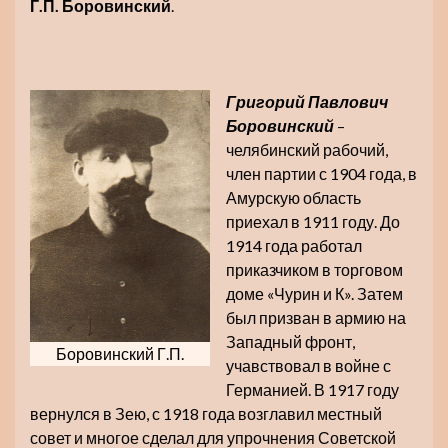
Г.П. Боровинский
.
Григорий Павлович
Боровинский
–
челябинский рабочий,
член партии с 1904 года, в
Амурскую область
приехал в 1911 году. До
1914 года работал
приказчиком в торговом
доме «Чурин и К». Затем
был призван в армию на
Западный фронт,
Боровинский Г.П.
учавствовал в войне с
Германией. В 1917 году
вернулся в Зею, с 1918 года возглавил местный
совет и многое сделал для упрочнения Советской