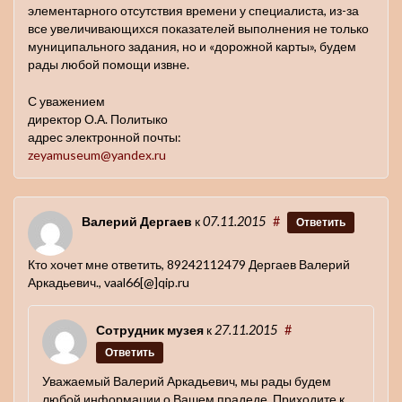
элементарного отсутствия времени у специалиста, из-за
все увеличивающихся показателей выполнения не только
муниципального задания, но и «дорожной карты», будем
рады любой помощи извне.
С уважением
директор О.А. Политыко
адрес электронной почты:
zeyamuseum@yandex.ru
Валерий Дергаев
к
07.11.2015
#
Ответить
Кто хочет мне ответить, 89242112479 Дергаев Валерий
Аркадьевич., vaal66[@]qip.ru
Сотрудник музея
к
27.11.2015
#
Ответить
Уважаемый Валерий Аркадьевич, мы рады будем
любой информации о Вашем прадеде. Приходите к