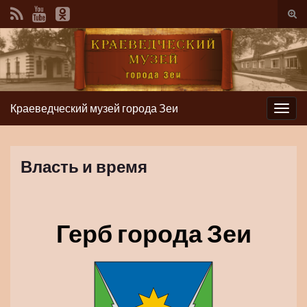
Вкл/
вык
фор
пои
Краеведческий музей города Зеи
Вкл/
выкл
нави
Власть и время
Герб города Зеи