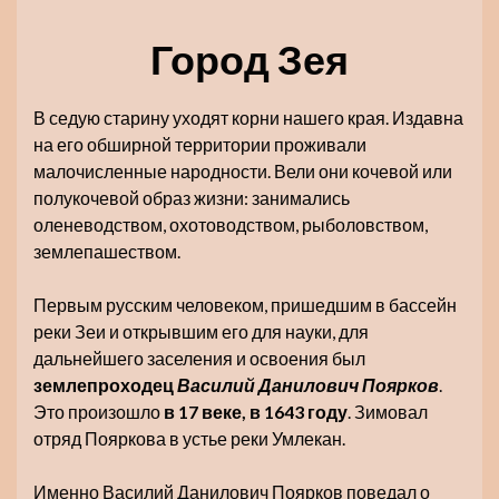
Город Зея
В седую старину уходят корни нашего края. Издавна
на его обширной территории проживали
малочисленные народности. Вели они кочевой или
полукочевой образ жизни: занимались
оленеводством, охотоводством, рыболовством,
землепашеством.
Первым русским человеком, пришедшим в бассейн
реки Зеи и открывшим его для науки, для
дальнейшего заселения и освоения был
землепроходец
Василий Данилович Поярков
.
Это произошло
в 17 веке, в 1643 году
. Зимовал
отряд Пояркова в устье реки Умлекан.
Именно Василий Данилович Поярков поведал о