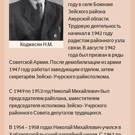
году в селе Бомнаке
Зейского района
Амурской области.
Трудовую деятельность
начинал в 1942 году
радистом районного узла
Коджесян Н.М.
связи. В августе 1942
года был призван в ряды
Советской Армии. После демобилизации из армии
1947 году работал заведующим отделом, затем
секретарём Зейско-Учурского райисполкома.
С 1949 по 1953 год Николай Михайлович был
председателем райплана, заместителем
председателя исполкома Зейско–Учурского
районного Совета депутатов трудящихся.
В 1954 – 1958 годах Николай Михайлович учился в
Хабаровской высшей партийной школе. С 1961 по