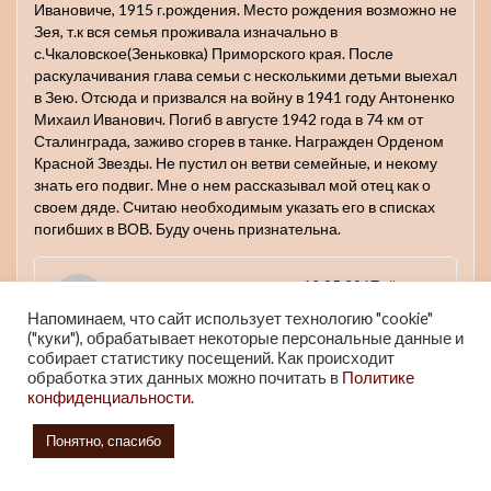
Ивановиче, 1915 г.рождения. Место рождения возможно не
Зея, т.к вся семья проживала изначально в
с.Чкаловское(Зеньковка) Приморского края. После
раскулачивания глава семьи с несколькими детьми выехал
в Зею. Отсюда и призвался на войну в 1941 году Антоненко
Михаил Иванович. Погиб в августе 1942 года в 74 км от
Сталинграда, заживо сгорев в танке. Награжден Орденом
Красной Звезды. Не пустил он ветви семейные, и некому
знать его подвиг. Мне о нем рассказывал мой отец как о
своем дяде. Считаю необходимым указать его в списках
погибших в ВОВ. Буду очень признательна.
Краеведческий Музей
к
13.05.2017
#
Ответить
Напоминаем, что сайт использует технологию "cookie"
("куки"), обрабатывает некоторые персональные данные и
Здравствуйте! Благодарим вас за предоставленную
собирает статистику посещений. Как происходит
информацию! Большая просьба, постарайтесь,
обработка этих данных можно почитать в
Политике
пожалуйста, найти фото вашего фронтовика,
конфиденциальности.
отсканировать и выслать нам на электронную почту
expo@zeyamuseum.ru
, и мы обязательно разместим
Понятно, спасибо
его на нашей Стене памяти в музее.