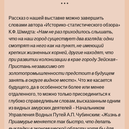
* * *
Рассказ о нашей выставке можно завершить
словами автора «Историко-статистического обзора»
К.Ф. Шмидта:
«Нам не раз приходилось слышать,
что на наш город существует два взгляда: одни
смотрят на него как на пункт, не имеющий
крепких жизненных корней, другие находят, что
при развитии колонизации в крае городу Зейская–
Пристань независимо от
золотопромышленности предстоит в будущем
занять в округе видное место»
. Что же касается
будущего, да в особенности более или менее
отдаленного, то можно только присоединиться к
глубоко справедливым словам, высказанным одним
из видных амурских деятелей – Начальником
Управления Водных Путей А.П. Чубинским:
«Жизнь в
Приамурье меняется так быстро, что делать
выкладки в экономической области хотя бы для