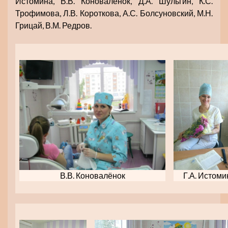
Истомина, В.В. Коноваленок, Д.А. Шульгин, К.С.
Трофимова, Л.В. Короткова, А.С. Болсуновский, М.Н.
Грицай, В.М. Редров.
В.В. Коновалёнок
Г.А. Истоми