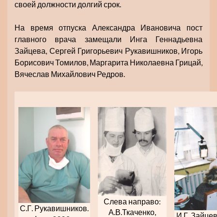
своей должности долгий срок.
На время отпуска Александра Ивановича пост
главного врача замещали Инга Геннадьевна
Зайцева, Сергей Григорьевич Рукавишников, Игорь
Борисович Томилов, Маргарита Николаевна Грицай,
Вячеслав Михайлович Редров.
Слева направо:
С.Г. Рукавишников.
А.В.Ткаченко,
И.Г. Зайцев