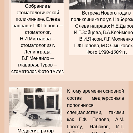
Собрание в
стоматологической
Встреча Нового года в
поликлинике. Слева
поликлинике по ул. Набереж
направо: Г.Ф.Попова —
Слева направо: Н.Е.Дыро
стоматолог,
И.Г.Зайцева, В.А.Клеймёно
Н.И.Мирзаева —
В.И.Янсон, Л.Г.Мохненко
стоматолог из г.
Г.Ф.Попова, М.С.Смыковск
Ленинграда,
Фото 1988-1989 гг.
В.Г.Меняйло —
главврач, Туров —
стоматолог. Фото 1979 г.
К тому времени основной
состав медперсонала
пополнился
специалистами, такими
как Г.Ф. Попова, А.М.
Гроссу, Набоков, И.Г.
Медрегистратор