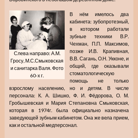
В нём имелось два
кабинета: зубопротезный,
в котором работали
зубные техники В.Р.
Чехман, П.П. Максимов,
позже И.В. Крапивная,
Слева направо: А.М.
В.В. Сагань, О.Н. Укконе, и
Гросу, М.С.Смыковская
общий, где оказывали
и санитарка Валя. Фото
стоматологическую
60-х г.
помощь не только
взрослому населению, но и детям. В числе
персонала: К. А. Шишко, Ф. И. Фёдорова, О. М.
Гробышевская и Мария Степановна Смыковская,
которая в 1974г. была официально назначена
заведующей зубным кабинетом. Она же вела прием,
как и остальной медперсонал.