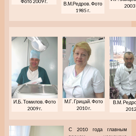
Фото 2009 г.
В.М.Редров. Фото
2003 
1985 г.
М.Г. Грицай. Фото
И.Б. Томилов. Фото
В.М. Редр
2010 г.
2009 г.
2012 
С 2010 года главным