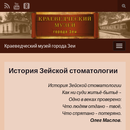
Вкл/
вык
фор
пои
Краеведческий музей города Зеи
Вкл/
выкл
нави
История Зейской стоматологии
История Зейской стоматологии
Как ни суди житьё-бытьё –
Одно в веках проверено:
Что людям отдано – твоё,
Что спрятано – потеряно.
Олег Маслов
.