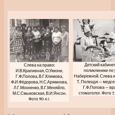
Детский кабинет
Слева на право:
поликлинике по 
И.В.Крапивная, О.Уккони,
Набережной. Слева 
Г.Ф.Попова, В.Г.Климова,
Т. Полещук — медсе
Ф.И.Фёдорова, Н.С.Арямнова,
Г.Ф.Попова — вр
Л.Г.Мохненко, В.Г.Меняйло,
стоматолог. Фото 19
М.С.Смыковская, В.И.Янсон.
Фото 90-х г.