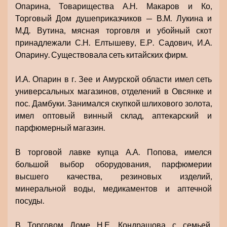
Опарина, Товарищества А.Н. Макаров и Ко,
Торговый Дом душеприказчиков — В.М. Лукина и
М.Д. Вутина, мясная торговля и убойный скот
принадлежали С.Н. Елтышеву, Е.Р. Садович, И.А.
Опарину. Существовала сеть китайских фирм.
И.А. Опарин в г. Зее и Амурской области имел сеть
универсальных магазинов, отделений в Овсянке и
пос. Дамбуки. Занимался скупкой шлихового золота,
имел оптовый винный склад, аптекарский и
парфюмерный магазин.
В торговой лавке купца А.А. Попова, имелся
большой выбор оборудования, парфюмерии
высшего качества, резиновых изделий,
минеральной воды, медикаментов и аптечной
посуды.
В Торговом Доме Н.Е. Кондрашова с семьей,