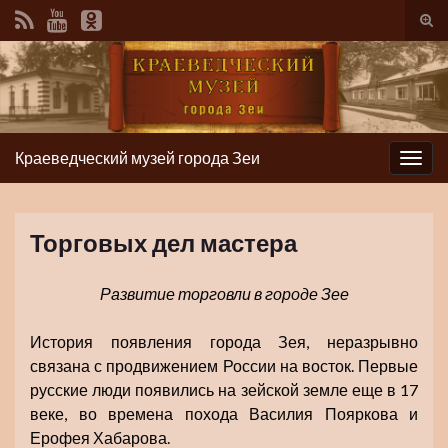
Вкл/
вык
фор
пои
Краеведческий музей города Зеи
Вкл/
выкл
нави
Торговых дел мастера
Развитие торговли в городе Зее
История появления города Зея, неразрывно
связана с продвижением России на восток. Первые
русские люди появились на зейской земле еще в 17
веке, во времена похода Василия Пояркова и
Ерофея Хабарова.