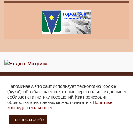
Главная
Новости
О музее
Контакты
Напоминаем, что сайт использует технологию "cookie"
Карта сайта
("куки"), обрабатывает некоторые персональные данные и
собирает статистику посещений. Как происходит
2013-2021 Краеведческий музей города Зеи
обработка этих данных можно почитать в
Политике
г. Зея, ул. Мухина 247, Тел: 8 (41658) 2-25-32.
конфиденциальности.
2021г. Отдел культуры и архивного дела Администрации города Зеи.
Понятно, спасибо
6+
Создано с помощью
автором
Graphene Themes
.