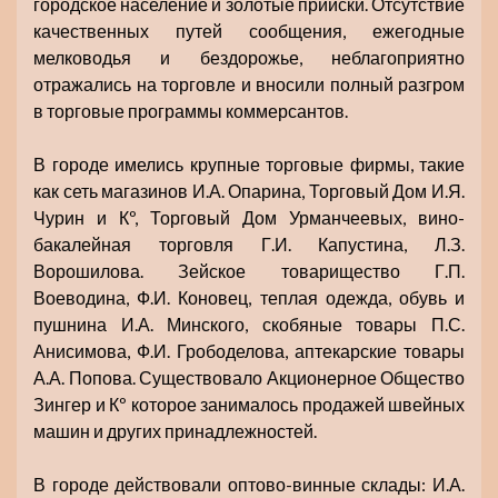
городское население и золотые прииски. Отсутствие
качественных путей сообщения, ежегодные
мелководья и бездорожье, неблагоприятно
отражались на торговле и вносили полный разгром
в торговые программы коммерсантов.
В городе имелись крупные торговые фирмы, такие
как сеть магазинов И.А. Опарина, Торговый Дом И.Я.
Чурин и Кº, Торговый Дом Урманчеевых, вино-
бакалейная торговля Г.И. Капустина, Л.З.
Ворошилова. Зейское товарищество Г.П.
Воеводина, Ф.И. Коновец, теплая одежда, обувь и
пушнина И.А. Минского, скобяные товары П.С.
Анисимова, Ф.И. Грободелова, аптекарские товары
А.А. Попова. Существовало Акционерное Общество
Зингер и Кº которое занималось продажей швейных
машин и других принадлежностей.
В городе действовали оптово-винные склады: И.А.