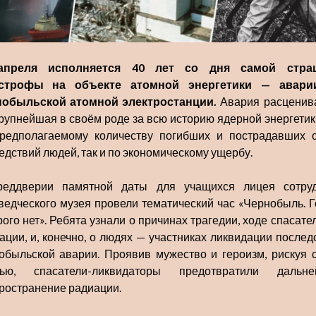
апреля исполняется 40 лет со дня самой стра
астрофы на объекте атомной энергетики — авари
обыльской атомной электростанции.
Авария расценив
крупнейшая в своём роде за всю историю ядерной энергетики
редполагаемому количеству погибших и пострадавших 
едствий людей, так и по экономическому ущербу.
еддверии памятной даты для учащихся лицея сотру
ведческого музея провели тематический час «Чернобыль. Г
рого нет». Ребята узнали о причинах трагедии, ходе спасате
ации, и, конечно, о людях — участниках ликвидации послед
обыльской аварии. Проявив мужество и героизм, рискуя 
нью, спасатели-ликвидаторы предотвратили дальне
ространение радиации.