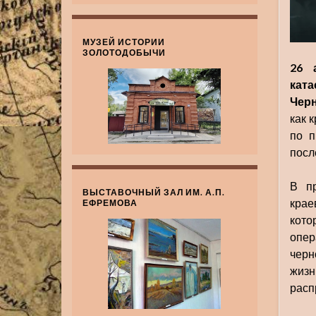
МУЗЕЙ ИСТОРИИ
ЗОЛОТОДОБЫЧИ
26 
кат
Черн
как 
по п
посл
В пр
ВЫСТАВОЧНЫЙ ЗАЛ ИМ. А.П.
крае
ЕФРЕМОВА
кото
опер
черн
жиз
расп