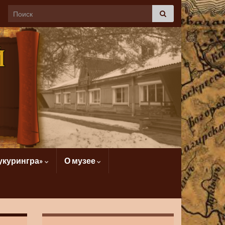
укурингра»
О музее