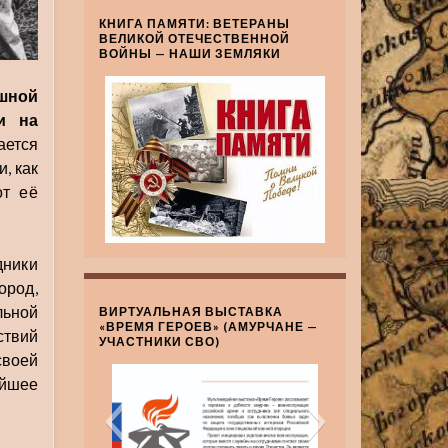
КНИГА ПАМЯТИ: ВЕТЕРАНЫ
ВЕЛИКОЙ ОТЕЧЕСТВЕННОЙ
ВОЙНЫ — НАШИ ЗЕМЛЯКИ
шной
и на
ается
, как
от её
дники
ород,
льной
ВИРТУАЛЬНАЯ ВЫСТАВКА
«ВРЕМЯ ГЕРОЕВ» (АМУРЧАНЕ —
ствий
УЧАСТНИКИ СВО)
своей
йшее