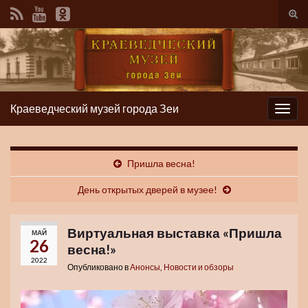
Вкл/
вык
фор
пои
Краеведческий музей города Зеи
Вкл/
выкл
нави
Пришла весна!
День открытых дверей в музее!
Виртуальная выставка «Пришла
МАЙ
26
весна!»
2022
Опубликовано в
Анонсы
,
Новости и обзоры