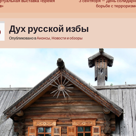
ртуальная выставка «Время
3 сентября — День солидарн
в»
борьбе с терроризм
Дух русской избы
0
Опубликовано в
Анонсы
,
Новости и обзоры