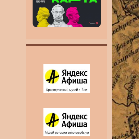
инвалидность MAX
MAX