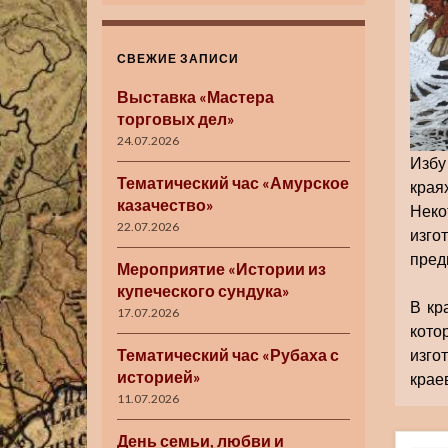
СВЕЖИЕ ЗАПИСИ
Выставка «Мастера
торговых дел»
24.07.2026
Избу
Тематический час «Амурское
края
казачество»
Неко
22.07.2026
изго
пред
Мероприятие «Истории из
купеческого сундука»
В кр
17.07.2026
кот
Тематический час «Рубаха с
изг
историей»
краев
11.07.2026
День семьи, любви и