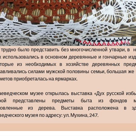
 трудно было представить без многочисленной утвари, в 
х использовались в основном деревянные и гончарные изд
торые из необходимых в хозяйстве деревянных пред
тавливались силами мужской половины семьи, большая же 
метов приобреталась на ярмарках.
аеведческом музее открылась выставка «Дух русской избы
орой представлены предметы быта из фондов му
отовленные из дерева. Выставка расположена в зд
едческого музея по адресу: ул. Мухина, 247.