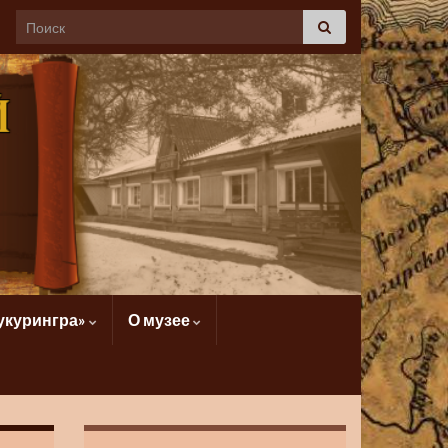
укурингра»
О музее