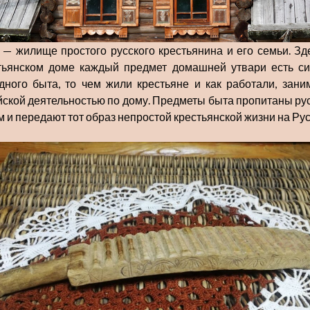
 — жилище простого русского крестьянина и его семьи. Зде
тьянском доме каждый предмет домашней утвари есть с
дного быта, то чем жили крестьяне и как работали, зани
йской деятельностью по дому. Предметы быта пропитаны ру
м и передают тот образ непростой крестьянской жизни на Рус