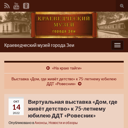
Вкл/
вык
фор
пои
Краеведческий музей города Зеи
Вкл/
выкл
нави
«На краю тайги»
Выставка «Дом, где живёт детство» к 75-летнему юбилею
ДДТ «Ровесник»
Виртуальная выставка «Дом, где
ОКТ
14
живёт детство» к 75-летнему
2022
юбилею ДДТ «Ровесник»
Опубликовано в
Анонсы
,
Новости и обзоры