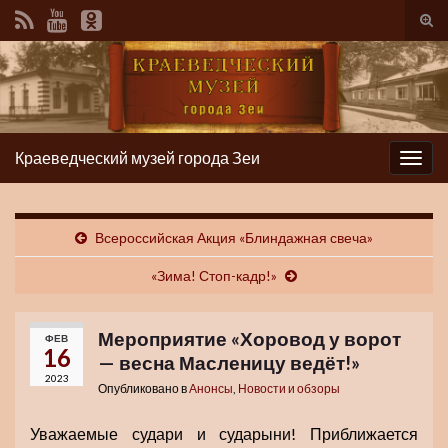
Вкл/
вык
фор
пои
Краеведческий музей города Зеи
Вкл/
выкл
нави
Всероссийская Акция «Блиндажная свеча»
«Зима! Стоп-кадр!»
Мероприятие «Хоровод у ворот
ФЕВ
16
— весна Масленицу ведёт!»
2023
Опубликовано в
Анонсы
,
Новости и обзоры
Уважаемые судари и сударыни! Приближается