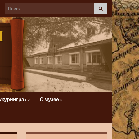
укурингра»
О музее