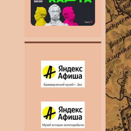
инвалидность MAX
MAX