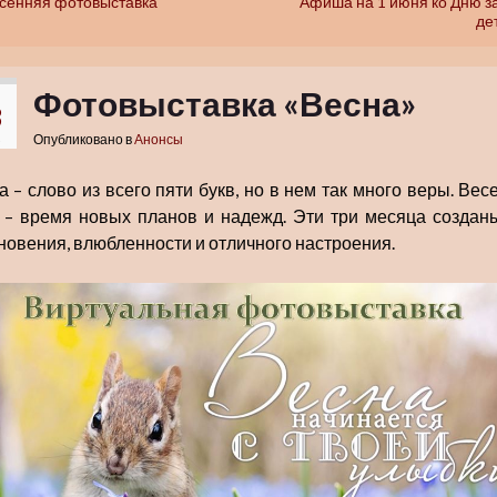
сенняя фотовыставка
Афиша на 1 июня ко Дню 
де
Фотовыставка «Весна»
3
Опубликовано в
Анонсы
а – слово из всего пяти букв, но в нем так много веры. Вес
 – время новых планов и надежд. Эти три месяца создан
новения, влюбленности и отличного настроения.