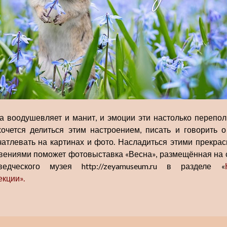
а воодушевляет и манит, и эмоции эти настолько перепол
хочется делиться этим настроением, писать и говорить о
чатлевать на картинах и фото. Насладиться этими прекра
вениями поможет фотовыставка «Весна», размещённая на 
ведческого музея http://zeyamuseum.ru в разделе «
екции».