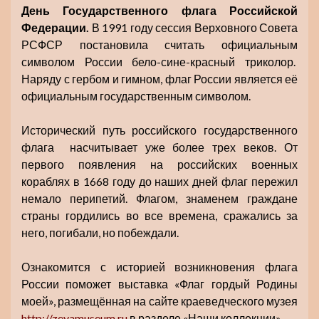
День Государственного флага Российской
Федерации.
В 1991 году сессия Верховного Совета
РСФСР постановила считать официальным
символом России бело-сине-красный триколор.
Наряду с гербом и гимном, флаг России является её
официальным государственным символом.
Исторический путь российского государственного
флага насчитывает уже более трех веков. От
первого появления на российских военных
кораблях в 1668 году до наших дней флаг пережил
немало перипетий. Флагом, знаменем граждане
страны гордились во все времена, сражались за
него, погибали, но побеждали.
Ознакомится с историей возникновения флага
России поможет выставка «Флаг гордый Родины
моей», размещённая на сайте краеведческого музея
http://zeyamuseum.ru
в разделе «Наши коллекции».