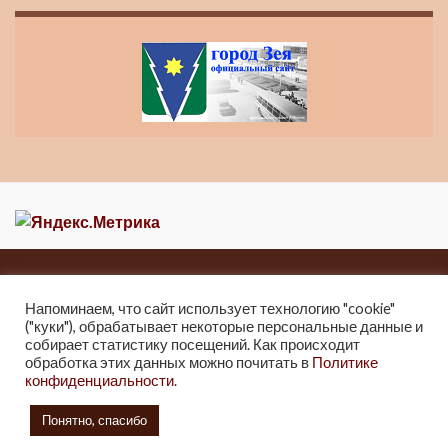
Главная
Новости
О музее
Контакты
Карта сайта
Напоминаем, что сайт использует технологию "cookie"
("куки"), обрабатывает некоторые персональные данные и
2013-2021 Краеведческий музей города Зеи
собирает статистику посещений. Как происходит
г. Зея, ул. Мухина 247, Тел: 8 (41658) 2-25-32.
обработка этих данных можно почитать в
Политике
конфиденциальности.
2021г. Отдел культуры и архивного дела Администрации города Зеи.
6+
Понятно, спасибо
Создано с помощью
автором
Graphene Themes
.