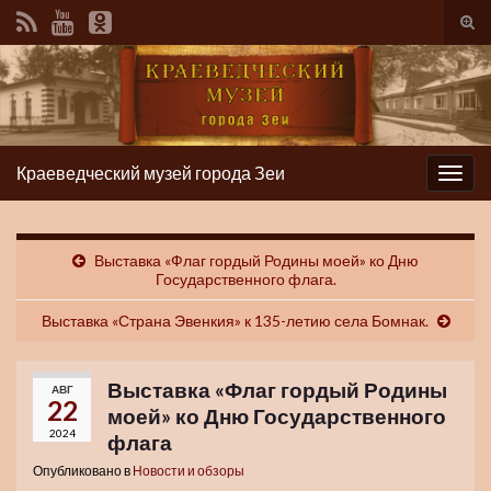
Вкл/
вык
фор
пои
Краеведческий музей города Зеи
Вкл/
выкл
нави
Выставка «Флаг гордый Родины моей» ко Дню
Государственного флага.
Выставка «Страна Эвенкия» к 135-летию села Бомнак.
Выставка «Флаг гордый Родины
АВГ
22
моей» ко Дню Государственного
2024
флага
Опубликовано в
Новости и обзоры