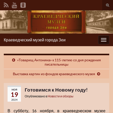
Вкл/
вык
фор
пои
Краеведческий музей города Зеи
Вкл/
выкл
нави
«Товарищ Антонина» к 115-летию со дня рождения
писательницы
Выставка картин из фондов краеведческого музея
Готовимся к Новому году!
НОЯ
19
Опубликовано в
Новости и обзоры
2024
В субботу, 16 ноября, в краеведческом музее