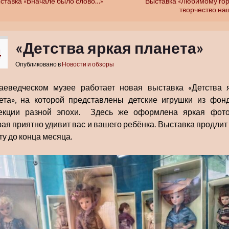
ставка «Вначале было слово…»
Выставка «Любимому го
творчество на
«Детства яркая планета»
4
Опубликовано в
Новости и обзоры
аеведческом музее работает новая выставка «Детства 
ета», на которой представлены детские игрушки из фон
екции разной эпохи. Здесь же оформлена яркая фото
рая приятно удивит вас и вашего ребёнка. Выставка продлит
ту до конца месяца.