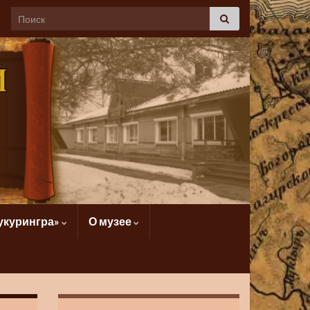
укурингра»
О музее