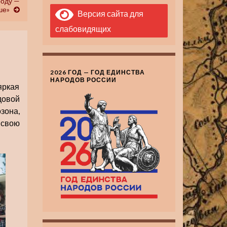
роду —
ше»
Версия сайта для
слабовидящих
2026 ГОД — ГОД ЕДИНСТВА
НАРОДОВ РОССИИ
яркая
довой
зона,
 свою