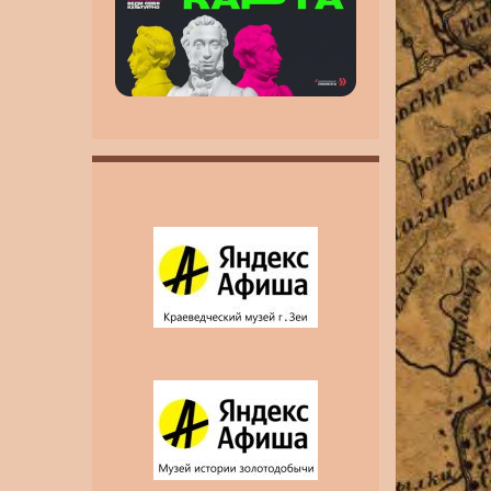
инвалидность MAX
MAX