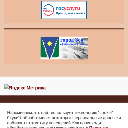
Главная
Новости
О музее
Контакты
Карта сайта
Напоминаем, что сайт использует технологию "cookie"
("куки"), обрабатывает некоторые персональные данные и
собирает статистику посещений. Как происходит
2013-2021 Краеведческий музей города Зеи
обработка этих данных можно почитать в
Политике
г. Зея, ул. Мухина 247, Тел: 8 (41658) 2-25-32.