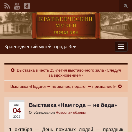
Вкл/
вык
фор
пои
Краеведческий музей города Зеи
Вкл/
выкл
нави
Выставка в честь 25-летия выставочного зала «Следуя
за вдохновением»
Выставка «Педагог — не звание, педагог — призвание!»
Выставка «Нам года — не беда»
ОКТ
04
Опубликовано в
Новости и обзоры
2025
1 октября — День пожилых людей — праздник