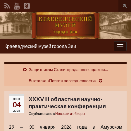
Вкл/
вык
фор
пои
Краеведческий музей города Зеи
Вкл/
выкл
нави
Защитникам Сталинграда посвящается…
Выставка «Поэзия повседневности»
XXXVIII областная научно-
ФЕВ
04
практическая конференция
2026
Опубликовано в
Новости и обзоры
29 — 30 января 2026 года в Амурском