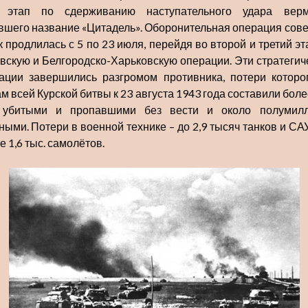
 этап по сдерживанию наступательного удара верм
вшего название «Цитадель». Оборонительная операция сове
к продлилась с 5 по 23 июля, перейдя во второй и третий эт
вскую и Белгородско-Харьковскую операции. Эти стратегич
ации завершились разгромом противника, потери которо
ам всей Курской битвы к 23 августа 1943 года составили боле
 убитыми и пропавшими без вести и около полумил
ными. Потери в военной технике – до 2,9 тысяч танков и САУ
 1,6 тыс. самолётов.