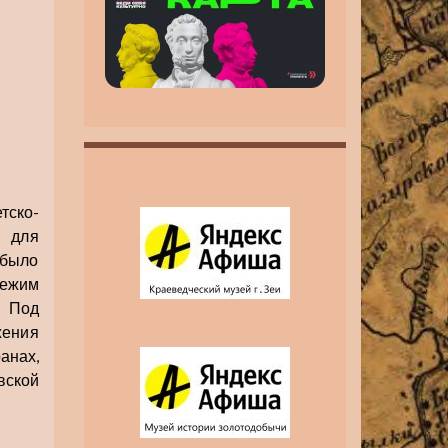
инвалидность MAX
MAX
тско-
 для
 было
режим
. Под
жения
анах,
вской