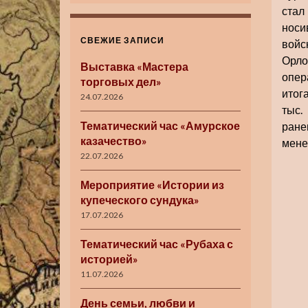
стал
носи
СВЕЖИЕ ЗАПИСИ
войс
Орло
Выставка «Мастера
опер
торговых дел»
итог
24.07.2026
тыс.
Тематический час «Амурское
ране
казачество»
менее
22.07.2026
Мероприятие «Истории из
купеческого сундука»
17.07.2026
Тематический час «Рубаха с
историей»
11.07.2026
День семьи, любви и