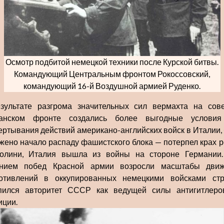
Осмотр подбитой немецкой техники после Курской битвы.
Командующий Центральным фронтом Рокоссовский,
командующий 16-й Воздушной армией Руденко.
зультате разгрома значительных сил вермахта на сове
манском фронте создались более выгодные условия
ертывания действий американо-английских войск в Италии,
жено начало распаду фашистского блока — потерпел крах 
олини, Италия вышла из войны на стороне Германии
нием побед Красной армии возросли масштабы дви
отивлений в оккупированных немецкими войсками стр
пился авторитет СССР как ведущей силы антигитлеро
иции.