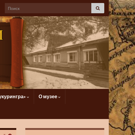
укурингра»
О музее