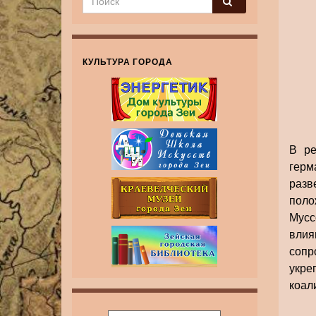
КУЛЬТУРА ГОРОДА
В ре
гер
разв
поло
Мусс
влия
сопр
укре
коал