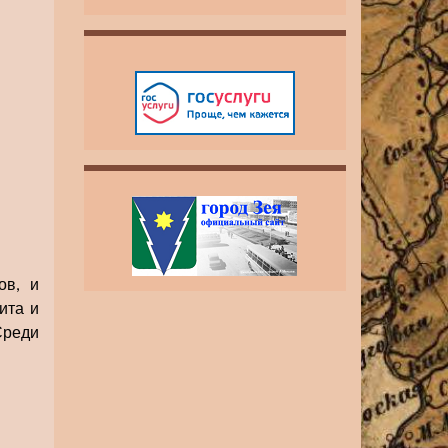
ов, и
ита и
Среди