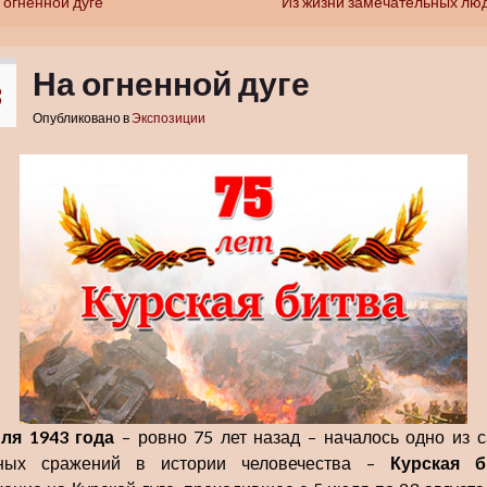
 огненной дуге
Из жизни замечательных лю
На огненной дуге
3
Опубликовано в
Экспозиции
ля 1943 года
– ровно 75 лет назад – началось одно из 
пных сражений в истории человечества –
Курская б