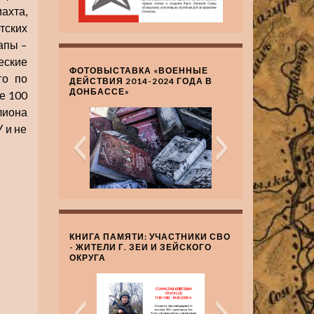
ахта,
тских
апы –
еские
ФОТОВЫСТАВКА «ВОЕННЫЕ
го по
ДЕЙСТВИЯ 2014-2024 ГОДА В
ДОНБАССЕ»
е 100
лиона
 и не
КНИГА ПАМЯТИ: УЧАСТНИКИ СВО
- ЖИТЕЛИ Г. ЗЕИ И ЗЕЙСКОГО
ОКРУГА