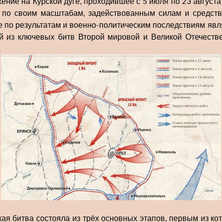
ение на Курской дуге, проходившее с 5 июля по 23 августа
, по своим масштабам, задействованным силам и средств
е по результатам и военно-политическим последствиям явл
й из ключевых битв Второй мировой и Великой Отечеств
.
кая битва состояла из трёх основных этапов, первым из ко