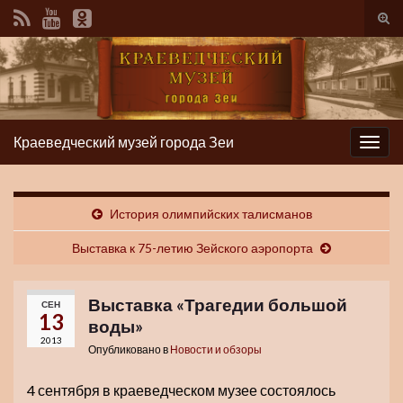
Вкл/
вык
фор
пои
Краеведческий музей города Зеи
Вкл/
выкл
нави
История олимпийских талисманов
Выставка к 75-летию Зейского аэропорта
Выставка «Трагедии большой
СЕН
13
воды»
2013
Опубликовано в
Новости и обзоры
4 сентября в краеведческом музее состоялось