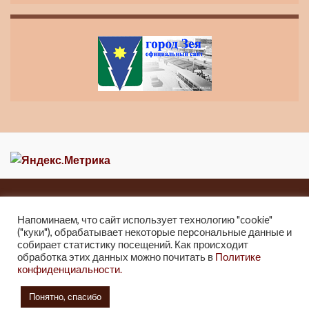
Главная
Новости
О музее
Контакты
Карта сайта
Напоминаем, что сайт использует технологию "cookie"
("куки"), обрабатывает некоторые персональные данные и
2013-2021 Краеведческий музей города Зеи
собирает статистику посещений. Как происходит
г. Зея, ул. Мухина 247, Тел: 8 (41658) 2-25-32.
обработка этих данных можно почитать в
Политике
конфиденциальности.
2021г. Отдел культуры и архивного дела Администрации города Зеи.
6+
Понятно, спасибо