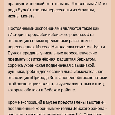
правнуком эвенкийского шамана Яковлевым И.И. из
рода Буллёт, костюм переселенки из Украины,
иконы, монеты.
Постоянными экспозициями являются такие как
«История города Зеи и Зейского района». Эта
экспозиция своими предметами расскажет о
переселенцах. Из села Николаевка семьями Чуян и
Буяло переданы уникальные переселенческие
предметы: свитка чёрная, расшитая бархатом,
сорочка украинская подвенечная с вышивкой,
рушники, гребни для чесания льна. Замечательная
экспозиция «Природа Зеи заповедной» экспонатами
этой экспозиции являются чучела животных и птиц,
которые обитают в Зейском районе.
Кроме экспозиций в музее представлены выставки:
посвящённые коренным жителям Зейского района –
эвенкам, замечательному писателю Г.А. Федосееву,