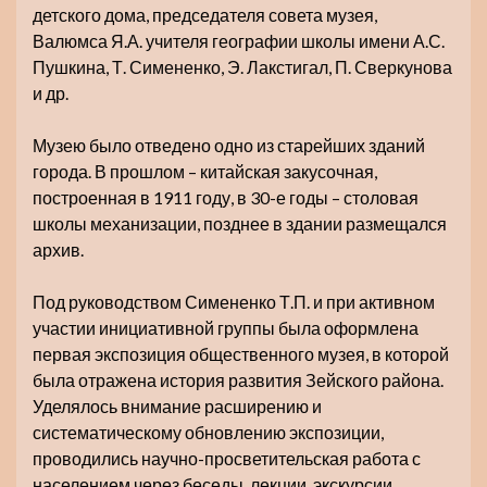
детского дома, председателя совета музея,
Валюмса Я.А. учителя географии школы имени А.С.
Пушкина, Т. Симененко, Э. Лакстигал, П. Сверкунова
и др.
Музею было отведено одно из старейших зданий
города. В прошлом – китайская закусочная,
построенная в 1911 году, в 30-е годы – столовая
школы механизации, позднее в здании размещался
архив.
Под руководством Симененко Т.П. и при активном
участии инициативной группы была оформлена
первая экспозиция общественного музея, в которой
была отражена история развития Зейского района.
Уделялось внимание расширению и
систематическому обновлению экспозиции,
проводились научно-просветительская работа с
населением через беседы, лекции, экскурсии,