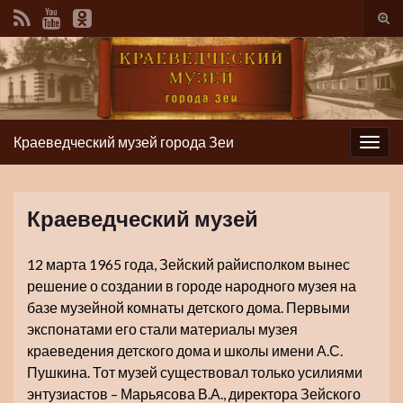
Вкл/
вык
фор
пои
Краеведческий музей города Зеи
Вкл/
выкл
нави
Краеведческий музей
12 марта 1965 года, Зейский райисполком вынес
решение о создании в городе народного музея на
базе музейной комнаты детского дома. Первыми
экспонатами его стали материалы музея
краеведения детского дома и школы имени А.С.
Пушкина. Тот музей существовал только усилиями
энтузиастов – Марьясова В.А., директора Зейского