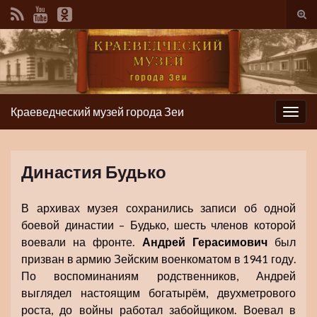
Вкл/
вык
фор
пои
Краеведческий музей города Зеи
Вкл/
выкл
нави
Династия Будько
В архивах музея сохранились записи об одной
боевой династии – Будько, шесть членов которой
воевали на фронте.
Андрей Герасимович
был
призван в армию Зейским военкоматом в 1941 году.
По воспоминаниям родственников, Андрей
выглядел настоящим богатырём, двухметрового
роста, до войны работал забойщиком. Воевал в