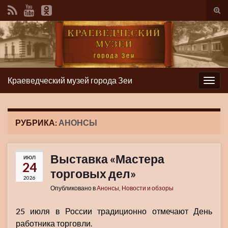
Вкл/
вык
фор
пои
Краеведческий музей города Зеи
Вкл/
выкл
нави
РУБРИКА:
АНОНСЫ
Выставка «Мастера
ИЮЛ
24
торговых дел»
2026
Опубликовано в
Анонсы
,
Новости и обзоры
25 июля в России традиционно отмечают День
работника торговли.