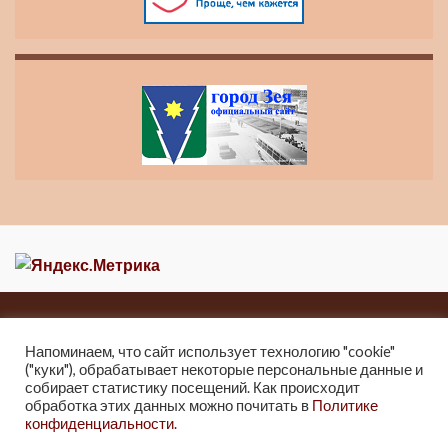
Главная
Новости
О музее
Контакты
Карта сайта
Напоминаем, что сайт использует технологию "cookie"
("куки"), обрабатывает некоторые персональные данные и
2013-2021 Краеведческий музей города Зеи
собирает статистику посещений. Как происходит
г. Зея, ул. Мухина 247, Тел: 8 (41658) 2-25-32.
обработка этих данных можно почитать в
Политике
конфиденциальности.
2021г. Отдел культуры и архивного дела Администрации города Зеи.