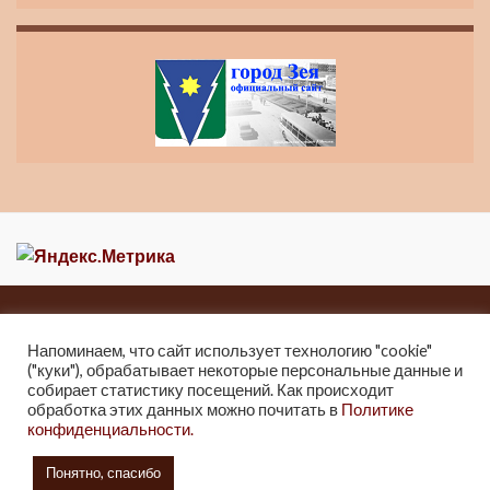
Главная
Новости
О музее
Контакты
Карта сайта
Напоминаем, что сайт использует технологию "cookie"
("куки"), обрабатывает некоторые персональные данные и
2013-2021 Краеведческий музей города Зеи
собирает статистику посещений. Как происходит
г. Зея, ул. Мухина 247, Тел: 8 (41658) 2-25-32.
обработка этих данных можно почитать в
Политике
конфиденциальности.
2021г. Отдел культуры и архивного дела Администрации города Зеи.
6+
Понятно, спасибо