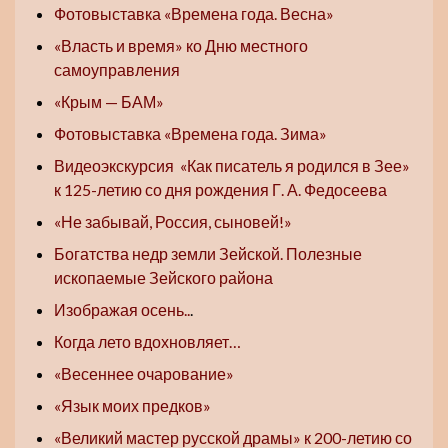
Фотовыставка «Времена года. Весна»
«Власть и время» ко Дню местного
самоуправления
«Крым — БАМ»
Фотовыставка «Времена года. Зима»
Видеоэкскурсия «Как писатель я родился в Зее»
к 125-летию со дня рождения Г. А. Федосеева
«Не забывай, Россия, сыновей!»
Богатства недр земли Зейской. Полезные
ископаемые Зейского района
Изображая осень..
.
Когда лето вдохновляет…
«Весеннее очарование»
«Язык моих предков»
«Великий мастер русской драмы» к 200-летию со