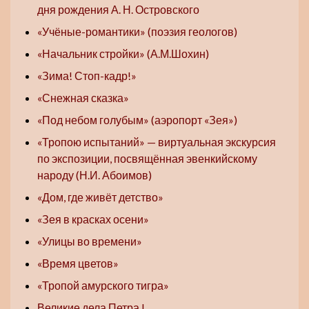
дня рождения А. Н. Островского
«Учёные-романтики» (поэзия геологов)
«Начальник стройки» (А.М.Шохин)
«Зима! Стоп-кадр!»
«Снежная сказка»
«Под небом голубым» (аэропорт «Зея»)
«Тропою испытаний» — виртуальная экскурсия
по экспозиции, посвящённая эвенкийскому
народу (Н.И. Абоимов)
«Дом, где живёт детство»
«Зея в красках осени»
«Улицы во времени»
«Время цветов»
«Тропой амурского тигра»
Великие дела Петра I