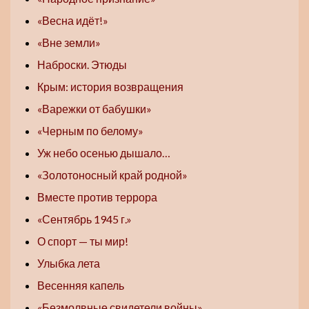
«Весна идёт!»
«Вне земли»
Наброски. Этюды
Крым: история возвращения
«Варежки от бабушки»
«Черным по белому»
Уж небо осенью дышало…
«Золотоносный край родной»
Вместе против террора
«Сентябрь 1945 г.»
О спорт — ты мир!
Улыбка лета
Весенняя капель
«Безмолвные свидетели войны»