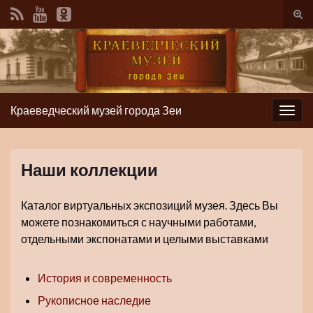
Вкл/
вык
фор
пои
Краеведческий музей города Зеи
Вкл/
выкл
нави
Наши коллекции
Каталог виртуальных экспозиций музея. Здесь Вы
можете познакомиться с научными работами,
отдельными экспонатами и целыми выставками
История и современность
Рукописное наследие