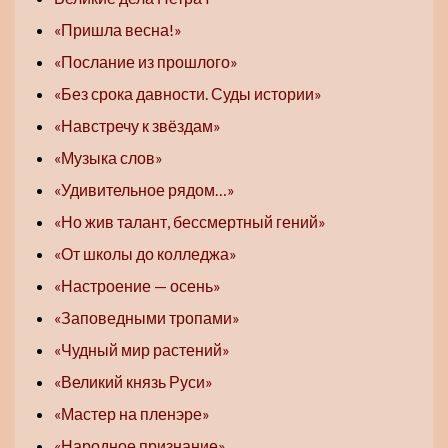
«Пришла весна!»
«Послание из прошлого»
«Без срока давности. Суды истории»
«Навстречу к звёздам»
«Музыка слов»
«Удивительное рядом…»
«Но жив талант, бессмертный гений»
«От школы до колледжа»
«Настроение — осень»
«Заповедными тропами»
«Чудный мир растений»
«Великий князь Руси»
«Мастер на пленэре»
«Народное признание»