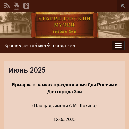
Вкл/
вык
фор
пои
Краеведческий музей города Зеи
Вкл/
выкл
нави
Июнь 2025
Ярмарка в рамках празднования Дня России и
Дня города Зеи
(Площадь имени А.М. Шохина)
12.06.2025