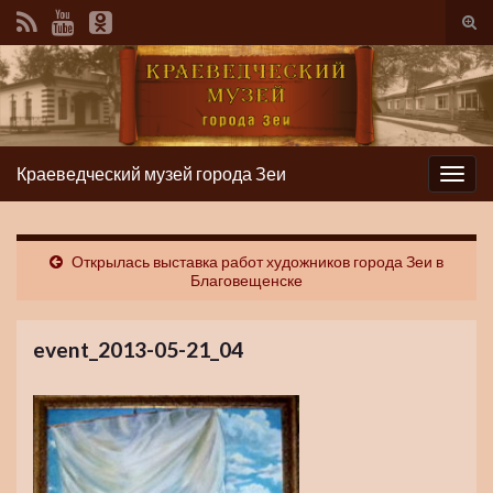
Вкл/
вык
фор
пои
Краеведческий музей города Зеи
Вкл/
выкл
нави
Открылась выставка работ художников города Зеи в
Благовещенске
event_2013-05-21_04