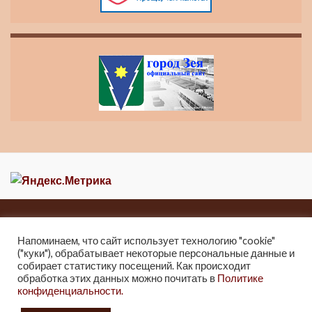
Главная
Новости
О музее
Контакты
Карта сайта
Напоминаем, что сайт использует технологию "cookie"
("куки"), обрабатывает некоторые персональные данные и
собирает статистику посещений. Как происходит
2013-2021 Краеведческий музей города Зеи
обработка этих данных можно почитать в
Политике
г. Зея, ул. Мухина 247, Тел: 8 (41658) 2-25-32.
конфиденциальности.
2021г. Отдел культуры и архивного дела Администрации города Зеи.