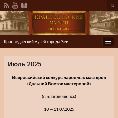
Вкл/
вык
фор
пои
Краеведческий музей города Зеи
Вкл/
выкл
нави
Июль 2025
Всероссийский конкурс народных мастеров
«Дальний Восток мастеровой»
(г. Благовещенск)
10 — 11.07.2025