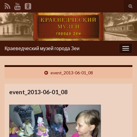
Вкл/
вык
фор
пои
Краеведческий музей города Зеи
Вкл/
выкл
нави
event_2013-06-01_08
event_2013-06-01_08