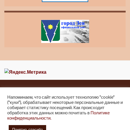
Главная
Новости
О музее
Контакты
Карта сайта
Напоминаем, что сайт использует технологию "cookie"
("куки"), обрабатывает некоторые персональные данные и
собирает статистику посещений. Как происходит
2013-2021 Краеведческий музей города Зеи
обработка этих данных можно почитать в
Политике
г. Зея, ул. Мухина 247, Тел: 8 (41658) 2-25-32.
конфиденциальности.
2021г. Отдел культуры и архивного дела Администрации города Зеи.
6+
Понятно, спасибо