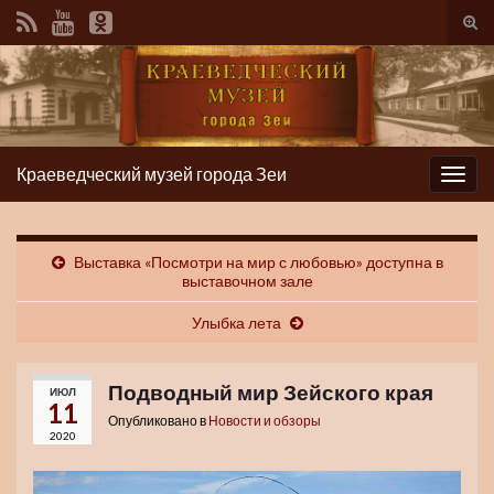
Вкл/
вык
фор
пои
Краеведческий музей города Зеи
Вкл/
выкл
нави
Выставка «Посмотри на мир с любовью» доступна в
выставочном зале
Улыбка лета
Подводный мир Зейского края
ИЮЛ
11
Опубликовано в
Новости и обзоры
2020