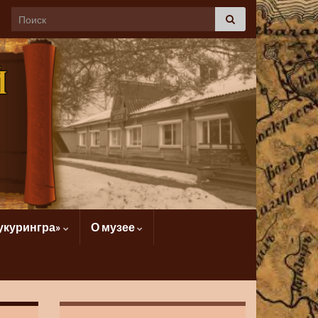
укурингра»
О музее