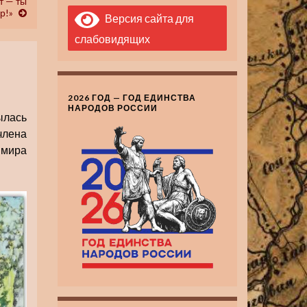
т — ты
р!»
Версия сайта для
слабовидящих
2026 ГОД — ГОД ЕДИНСТВА
НАРОДОВ РОССИИ
ылась
члена
имира