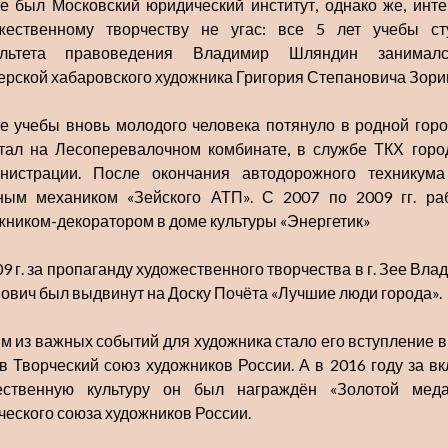
е был Московский юридический институт, однако же, инте
жественному творчеству не угас: все 5 лет учебы ст
ультета правоведения Владимир Шляндин занимал
ерской хабаровского художника Григория Степановича Зори
е учебы вновь молодого человека потянуло в родной горо
тал на Лесоперевалочном комбинате, в службе ТКХ горо
нистрации. После окончания автодорожного техникум
ным механиком «Зейского АТП». С 2007 по 2009 гг. ра
жником-декоратором в доме культуры «Энергетик»
09 г. за пропаганду художественного творчества в г. Зее Вла
ович был выдвинут на Доску Почёта «Лучшие люди города».
м из важных событий для художника стало его вступление в
 в Творческий союз художников России. А в 2016 году за вк
ественную культуру он был награждён «Золотой мед
ческого союза художников России.