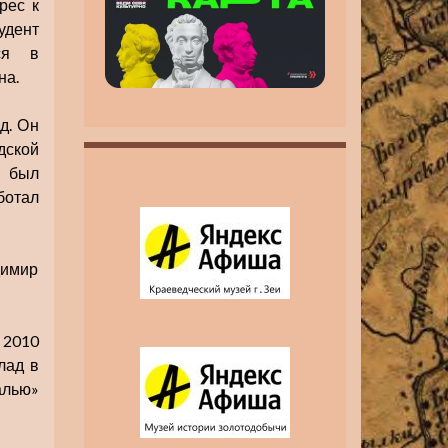
рес к
инвалидность MAX
MAX
удент
ся в
на.
д. Он
дской
а был
ботал
димир
 2010
лад в
алью»