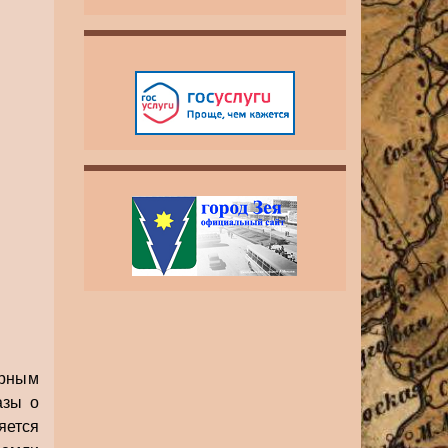
урным
азы о
яется