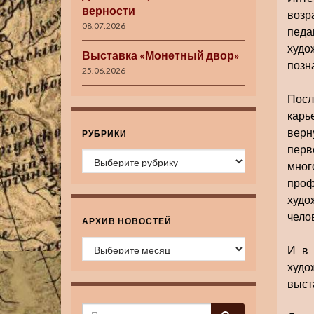
верности
возр
08.07.2026
педа
худо
Выставка «Монетный двор»
позн
25.06.2026
Посл
карь
верн
РУБРИКИ
перв
Рубрики
мног
проф
худо
чело
АРХИВ НОВОСТЕЙ
Архив новостей
И в 
худо
выста