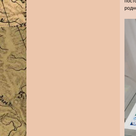
пост
родн