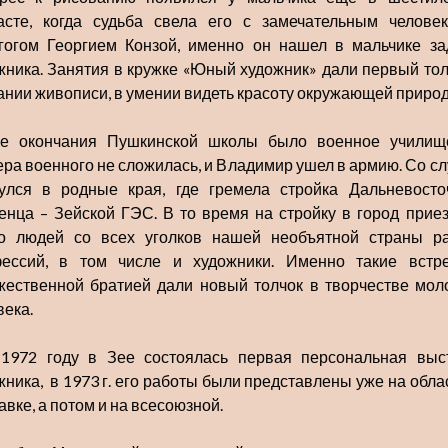
асте, когда судьба свела его с замечательным челове
гогом Георгием Конзой, именно он нашел в мальчике за
жника. Занятия в кружке «Юный художник» дали первый тол
ании живописи, в умении видеть красоту окружающей приро
е окончания Пушкинской школы было военное училищ
ера военного не сложилась, и Владимир ушел в армию. Со с
Резниченко
улся в родные края, где гремела стройка Дальневосто
енца – Зейской ГЭС. В то время на стройку в город прие
о людей со всех уголков нашей необъятной страны р
ессий, в том числе и художники. Именно такие встр
жественной братией дали новый толчок в творчестве мол
века.
1972 году в Зее состоялась первая персональная выс
жника, в 1973 г. его работы были представлены уже на обла
Цифрово
вке, а потом и на всесоюзной.