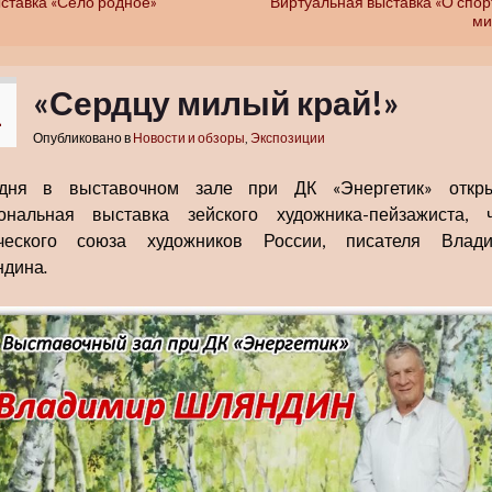
ставка «Село родное»
Виртуальная выставка «О спор
ми
«Сердцу милый край!»
1
Опубликовано в
Новости и обзоры
,
Экспозиции
дня в выставочном зале при ДК «Энергетик» откр
ональная выставка зейского художника-пейзажиста, 
ческого союза художников России, писателя Влад
ндина
.