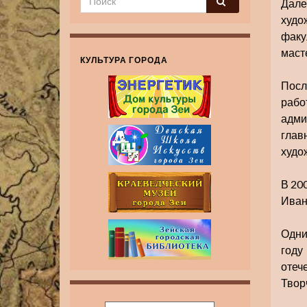
Дале
худо
фак
маст
КУЛЬТУРА ГОРОДА
Посл
рабо
адми
глав
худо
В 20
Иван
Одни
году
отеч
Твор