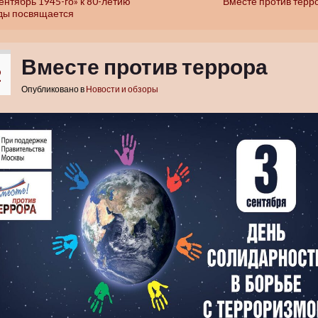
ентябрь 1945-го» к 80-летию
Вместе против терр
ды посвящается
Вместе против террора
2
Опубликовано в
Новости и обзоры