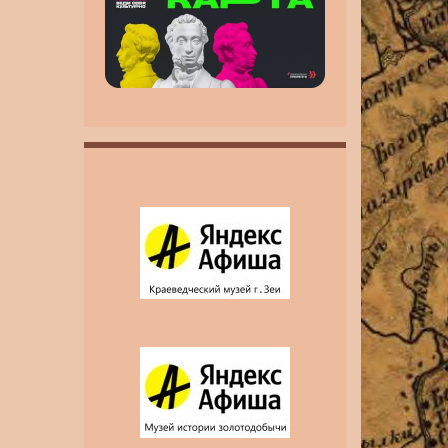
инвалидность MAX
MAX