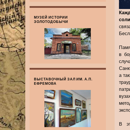
Каж
МУЗЕЙ ИСТОРИИ
соли
ЗОЛОТОДОБЫЧИ
связ
Бесла
Памя
в бо
случ
Санк
а та
ВЫСТАВОЧНЫЙ ЗАЛ ИМ. А.П.
трау
ЕФРЕМОВА
патр
вуза
мето
эксп
В э