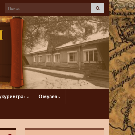
укурингра»
О музее