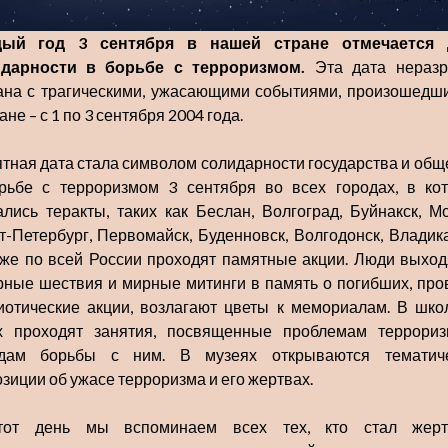
дый год 3 сентября в нашей стране отмечается 
дарности в борьбе с терроризмом.
Эта дата нераз
ана с трагическими, ужасающими событиями, произошедш
не – с 1 по 3 сентября 2004 года.
тная дата стала символом солидарности государства и общ
рьбе с терроризмом 3 сентября во всех городах, в ко
ались теракты, таких как Беслан, Волгоград, Буйнакск, Мо
т-Петербург, Первомайск, Буденновск, Волгодонск, Владика
кже по всей России проходят памятные акции. Люди выход
рные шествия и мирные митинги в память о погибших, про
иотические акции, возлагают цветы к мемориалам. В шко
х проходят занятия, посвященные проблемам террори
дам борьбы с ним. В музеях открываются тематич
озиции об ужасе терроризма и его жертвах.
тот день мы вспоминаем всех тех, кто стал жерт