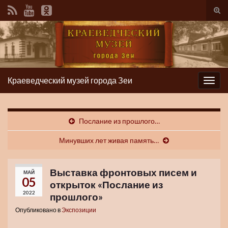
Вкл/
вык
фор
пои
Краеведческий музей города Зеи
Вкл/
выкл
нави
Послание из прошлого…
Минувших лет живая память…
Выставка фронтовых писем и
МАЙ
05
открыток «Послание из
2022
прошлого»
Опубликовано в
Экспозиции