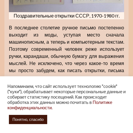
Поздравительные открытки СССР, 1970-1980 гг.
В последнее столетие ручное письмо постепенно
выходит из моды, уступая место сначала
машинописным, а теперь и компьютерным текстам.
Поэтому современный человек реже использует
ручки, карандаши, обычную бумагу для выражения
мыслей. Не исключено, что через какое-то время
мы просто забудем, как писать открытки, письма
от руки.
Напоминаем, что сайт использует технологию "cookie"
А так хочется окунуться в прошлое и написать
("куки"), обрабатывает некоторые персональные данные и
собирает статистику посещений. Как происходит
кому-нибудь письмо старинной перьевой
обработка этих данных можно почитать в
Политике
ручкой, окунув ее в старинную чернильницу.
конфиденциальности.
Понятно, спасибо