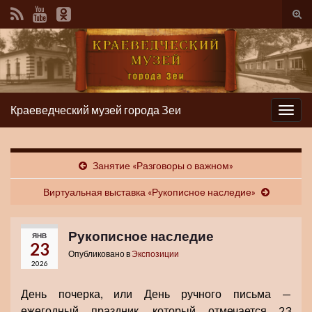
Вкл/
вык
фор
пои
Краеведческий музей города Зеи
Вкл/
выкл
нави
Занятие «Разговоры о важном»
Виртуальная выставка «Рукописное наследие»
Рукописное наследие
ЯНВ
23
Опубликовано в
Экспозиции
2026
День почерка, или День ручного письма —
ежегодный праздник, который отмечается 23