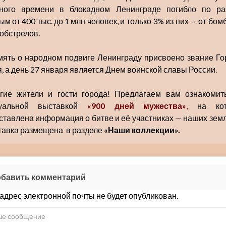
ного времени в блокадном Ленинграде погибло по р
м от 400 тыс. до 1 млн человек, и только 3% из них — от бо
тобстрелов.
мять о народном подвиге Ленинграду присвоено звание Го
я, а день 27 января является Днем воинской славы России.
гие жители и гости города! Предлагаем вам ознакомит
туальной выставкой
«900 дней мужества»
,
на кот
ставлена информация о битве и её участниках — наших земл
авка размещена в разделе
«Наши коллекции».
бавить комментарий
адрес электронной почты не будет опубликован.