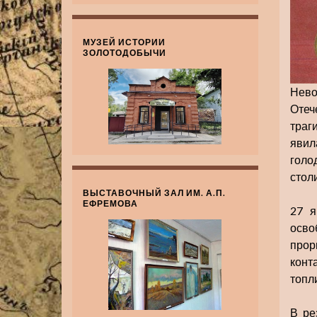
МУЗЕЙ ИСТОРИИ
ЗОЛОТОДОБЫЧИ
Нево
Отеч
траг
явил
голо
стол
ВЫСТАВОЧНЫЙ ЗАЛ ИМ. А.П.
ЕФРЕМОВА
27 я
осво
прор
конт
топл
В ре