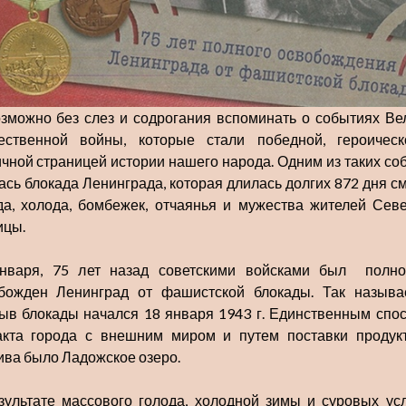
зможно без слез и содрогания вспоминать о событиях Ве
ественной войны, которые стали победной, героичес
ичной страницей истории нашего народа. Одним из таких со
ась блокада Ленинграда, которая длилась долгих 872 дня см
да, холода, бомбежек, отчаянья и мужества жителей Сев
ицы.
нваря, 75 лет назад советскими войсками был полн
божден Ленинград от фашистской блокады. Так назыв
ыв блокады начался 18 января 1943 г. Единственным спо
акта города с внешним миром и путем поставки продук
ива было Ладожское озеро.
зультате массового голода, холодной зимы и суровых ус