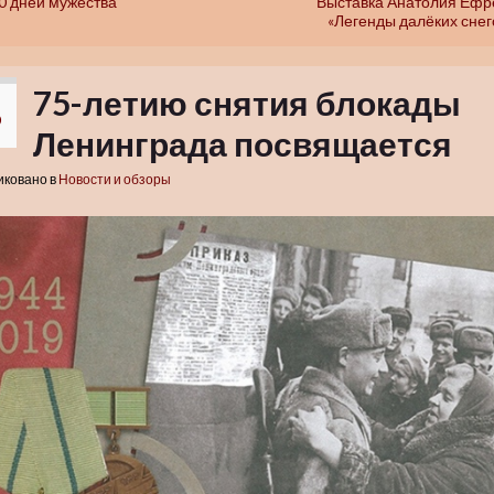
0 дней мужества
Выставка Анатолия Еф
«Легенды далёких снег
75-летию снятия блокады
6
Ленинграда посвящается
иковано в
Новости и обзоры