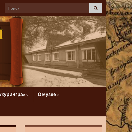
укурингра»
О музее