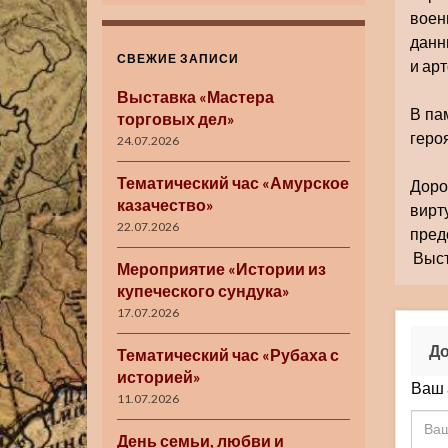
воен
данны
СВЕЖИЕ ЗАПИСИ
и ар
Выставка «Мастера
В па
торговых дел»
геро
24.07.2026
Тематический час «Амурское
Доро
казачество»
вир
22.07.2026
пред
Выст
Мероприятие «Истории из
купеческого сундука»
17.07.2026
До
Тематический час «Рубаха с
историей»
Ваш 
11.07.2026
День семьи, любви и