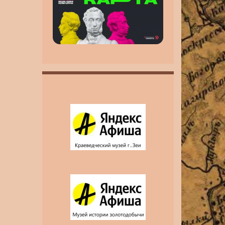
инвалидность MAX
MAX