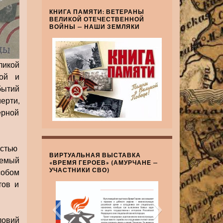
КНИГА ПАМЯТИ: ВЕТЕРАНЫ
ВЕЛИКОЙ ОТЕЧЕСТВЕННОЙ
ВОЙНЫ — НАШИ ЗЕМЛЯКИ
ликой
кой и
бытий
ерти,
ерной
остью
ВИРТУАЛЬНАЯ ВЫСТАВКА
аемый
«ВРЕМЯ ГЕРОЕВ» (АМУРЧАНЕ —
УЧАСТНИКИ СВО)
собом
тов и
ловий