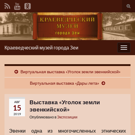
Вкл/
вык
фор
пои
Краеведческий музей города Зеи
Вкл/
выкл
нави
Виртуальная выставка «Уголок земли эвенкийской»
Виртуальная выставка «Дары лета»
Выставка «Уголок земли
АВГ
15
эвенкийской»
2019
Опубликовано в
Экспозиции
Эвенки одна из многочисленных этнических