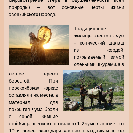
природы) — вот основные черты жизни
эвенкийского народа.
Традиционное
жилище эвенков – чум
– конический шалаш
из жердей,
покрываемый зимой
оленьими шкурами, а в
летнее время
берестой. При
перекочёвках каркас
оставляли на месте, а
материал для
покрытия чума брали
с собой. Зимние
стойбища эвенков состояли из 1-2 чумов, летние – от
10 и более благодаря частым праздникам в это