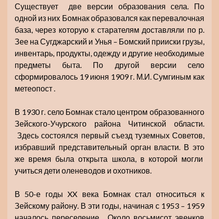
Существует две версии образования села. По
одной из них Бомнак образовался как перевалочная
база, через которую к старателям доставляли по р.
Зее на Сугджарский и Унья – Бомский прииски грузы,
инвентарь, продукты, одежду и другие необходимые
предметы быта. По другой версии село
сформировалось 19 июня 1909 г. М.И. Сумгиным как
метеопост .
В 1930 г. село Бомнак стало центром образованного
Зейского-Учурского района Читинской области.
Здесь состоялся первый съезд туземных Советов,
избравший представительный орган власти. В это
же время была открыта школа, в которой могли
учиться дети оленеводов и охотников.
В 50-е годы XX века Бомнак стал относиться к
Зейскому району. В эти годы, начиная с 1953 – 1959
началось переселение. Около восьмисот эвенков