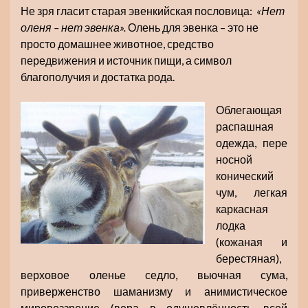
Не зря гласит старая эвенкийская пословица:
«Нет
оленя – нет эвенка».
Олень для эвенка – это не
просто домашнее животное, средство
передвижения и источник пищи, а символ
благополучия и достатка рода.
Облегающая
распашная
одежда, пере
носной
конический
чум, легкая
каркасная
лодка
(кожаная и
берестяная),
верховое оленье седло, вьючная сума,
приверженство шаманизму и анимистическое
мировоззрение (вера в одушевлённость всей