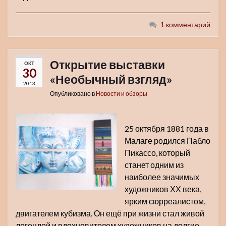
1 комментарий
Открытие выставки
ОКТ
30
«Необычный взгляд»
2013
Опубликовано в
Новости и обзоры
25 октября 1881 года в
Малаге родился Пабло
Пикассо, который
станет одним из
наиболее значимых
художников ХХ века,
ярким сюрреалистом,
двигателем кубизма. Он ещё при жизни стал живой
легендой и вдохновителем художников на долгие