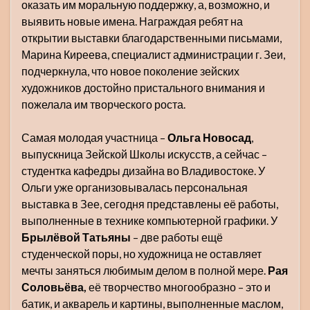
оказать им моральную поддержку, а, возможно, и
выявить новые имена. Награждая ребят на
открытии выставки благодарственными письмами,
Марина Киреева, специалист администрации г. Зеи,
подчеркнула, что новое поколение зейских
художников достойно пристального внимания и
пожелала им творческого роста.
Самая молодая участница –
Ольга Новосад
,
выпускница Зейской Школы искусств, а сейчас –
студентка кафедры дизайна во Владивостоке. У
Ольги уже организовывалась персональная
выставка в Зее, сегодня представлены её работы,
выполненные в технике компьютерной графики. У
Брылёвой Татьяны
– две работы ещё
студенческой поры, но художница не оставляет
мечты заняться любимым делом в полной мере.
Рая
Соловьёва,
её творчество многообразно – это и
батик, и акварель и картины, выполненные маслом,