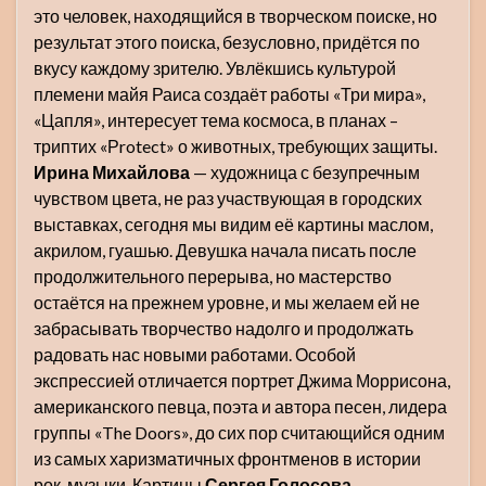
это человек, находящийся в творческом поиске, но
результат этого поиска, безусловно, придётся по
вкусу каждому зрителю. Увлёкшись культурой
племени майя Раиса создаёт работы «Три мира»,
«Цапля», интересует тема космоса, в планах –
триптих «Рrotect» о животных, требующих защиты.
Ирина Михайлова
— художница с безупречным
чувством цвета, не раз участвующая в городских
выставках, сегодня мы видим её картины маслом,
акрилом, гуашью. Девушка начала писать после
продолжительного перерыва, но мастерство
остаётся на прежнем уровне, и мы желаем ей не
забрасывать творчество надолго и продолжать
радовать нас новыми работами. Особой
экспрессией отличается портрет Джима Моррисона,
американского певца, поэта и автора песен, лидера
группы «The Doors», до сих пор считающийся одним
из самых харизматичных фронтменов в истории
рок-музыки. Картины
Сергея Голосова
–