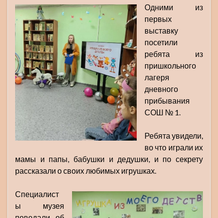
Одними из
первых
выставку
посетили
ребята из
пришкольного
лагеря
дневного
прибывания
СОШ № 1.
Ребята увидели,
во что играли их
мамы и папы, бабушки и дедушки, и по секрету
рассказали о своих любимых игрушках.
Специалист
ы музея
поведали об