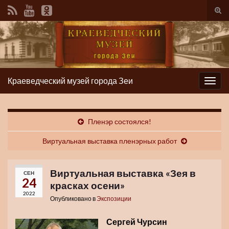
Вкл/
вык
фор
пои
Краеведческий музей города Зеи
Вкл/
выкл
нави
Пленэр состоялся!
Виртуальная выставка пленэрных работ
Виртуальная выставка «Зея в
СЕН
24
красках осени»
2022
Опубликовано в
Экспозиции
Сергей Чурсин