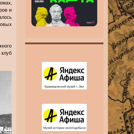
юмах,
инвалидность MAX
MAX
ров и
алось
новых
жного
 клуб