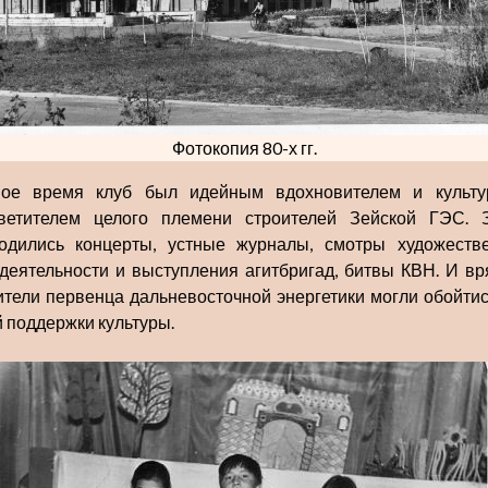
Фотокопия 80-х гг.
ое время клуб был идейным вдохновителем и культ
ветителем целого племени строителей Зейской ГЭС. 
одились концерты, устные журналы, смотры художеств
деятельности и выступления агитбригад, битвы КВН. И вр
ители первенца дальневосточной энергетики могли обойтис
й поддержки культуры.