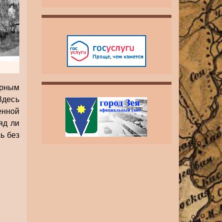
урным
Здесь
енной
яд ли
ь без