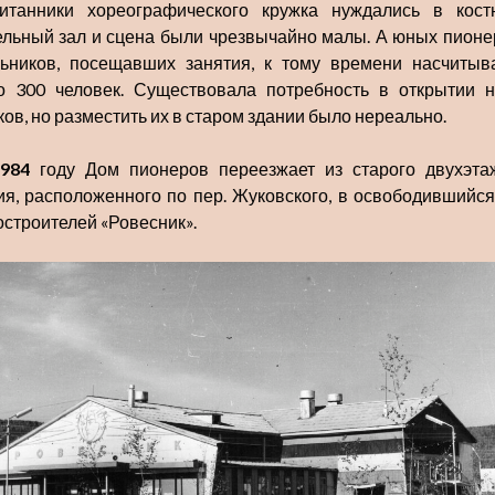
итанники хореографического кружка нуждались в кост
ельный зал и сцена были чрезвычайно малы. А юных пионе
ьников, посещавших занятия, к тому времени насчитыв
о 300 человек. Существовала потребность в открытии 
ков, но разместить их в старом здании было нереально.
984
году Дом пионеров переезжает из старого двухэта
ия, расположенного по пер. Жуковского, в освободившийся
остроителей «Ровесник».