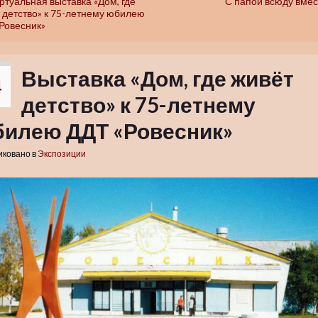
ртуальная выставка «Дом, где
С папой всюду вмес
 детство» к 75-летнему юбилею
Ровесник»
Выставка «Дом, где живёт
4
детство» к 75-летнему
илею ДДТ «Ровесник»
иковано в
Экспозиции