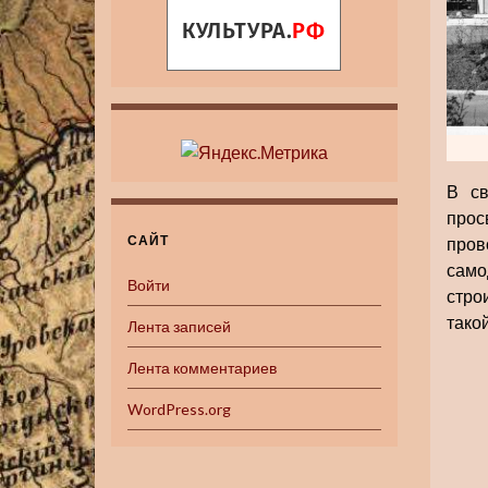
В св
прос
САЙТ
пров
само
Войти
стро
тако
Лента записей
Лента комментариев
WordPress.org