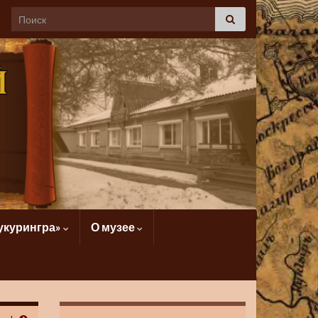
укурингра»
О музее