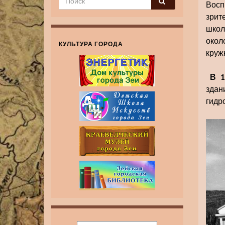
Восп
зрит
школ
окол
КУЛЬТУРА ГОРОДА
круж
В 1
здан
гидр