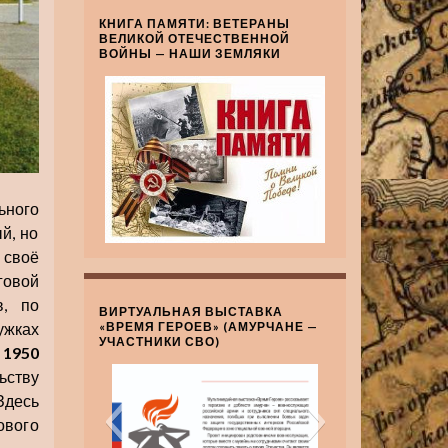
КНИГА ПАМЯТИ: ВЕТЕРАНЫ
ВЕЛИКОЙ ОТЕЧЕСТВЕННОЙ
ВОЙНЫ — НАШИ ЗЕМЛЯКИ
ного
й, но
своё
говой
в, по
ВИРТУАЛЬНАЯ ВЫСТАВКА
ужках
«ВРЕМЯ ГЕРОЕВ» (АМУРЧАНЕ —
УЧАСТНИКИ СВО)
В
1950
ьству
Здесь
ового