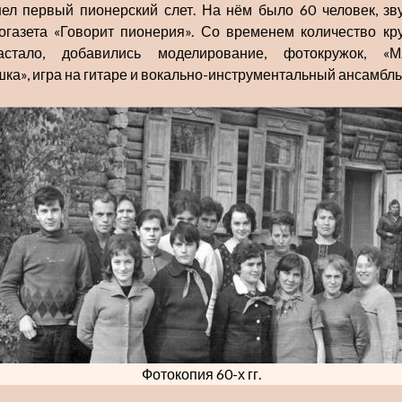
ел первый пионерский слет. На нём было 60 человек, зв
огазета «Говорит пионерия». Со временем количество кр
астало, добавились моделирование, фотокружок, «М
шка», игра на гитаре и вокально-инструментальный ансамбль
Резниченко
Цифрово
Фотокопия 60-х гг.