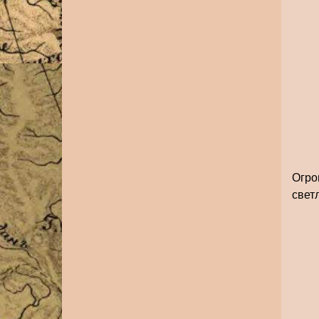
Огро
свет