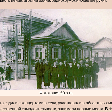
ьного пения, игры на баяне, радиокружок и «Умелые руки».
Фотокопия 50-х гг.
та ездили с концертами в села, участвовали в областных см
жественной самодеятельности, занимали первые места.
В 1