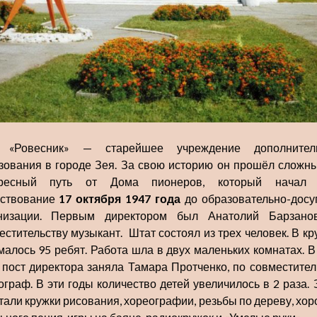
 «Ровесник» — старейшее учреждение дополнитель
зования в городе Зея. За свою историю он прошёл сложны
ересный путь от Дома пионеров, который начал 
ствование
17 октября 1947 года
до образовательно-досу
низации. Первым директором был Анатолий Барзано
естительству музыкант. Штат состоял из трех человек. В кр
малось 95 ребят. Работа шла в двух маленьких комнатах. 
пост директора заняла Тамара Протченко, по совместител
ограф. В эти годы количество детей увеличилось в 2 раза. 
тали кружки рисования, хореографии, резьбы по дереву, хор