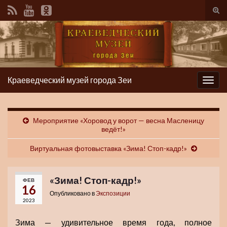
Вкл/
вык
фор
пои
Краеведческий музей города Зеи
Вкл/
выкл
нави
Мероприятие «Хоровод у ворот — весна Масленицу
ведёт!»
Виртуальная фотовыставка «Зима! Стоп-кадр!»
«Зима! Стоп-кадр!»
ФЕВ
16
Опубликовано в
Экспозиции
2023
Зима — удивительное время года, полное