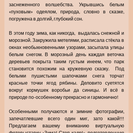
заснеженного волшебства. Укрывшись белым
«пуховым» одеялом, природа, словно в сказке,
погружена в долгий, глубокий сон.
В этом году зима, как никогда, выдалась снежной и
морозной. Закружила метелями, расписала стёкла в
окнах необыкновенными узорами, засыпала улицы
белым снегом. В морозный день каждая веточка
деревьев покрыта таким густым инеем, что парк
становится похожим на кружевную сказку. Под
белыми пушистыми шапочками снега торчат
красные точки ягод рябины. Деловито суетятся
вокруг кормушек воробьи да синицы. И всё в
природе по-особенному прекрасно и гармонично!
Особенными получаются и зимние фотографии,
запечатлевшие всего один миг, зато какой!!!
Предлагаем вашему вниманию виртуальную
фотовыставку «Зима! Стоп-кадр!», подготовленную