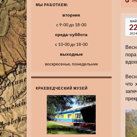
«Н
МЫ РАБОТАЕМ:
вторник
МАЙ
с 9-00 до 18-00
2
2024
среда-суббота
с 10-00 до 18-00
Весн
выходные
пора
вдох
воскресенье, понедельник
Весн
что 
КРАЕВЕДЧЕСКИЙ МУЗЕЙ
запе
прек