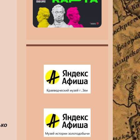
инвалидность MAX
MAX
ько