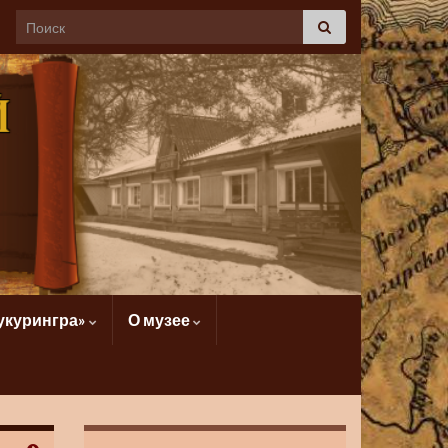
укурингра»
О музее