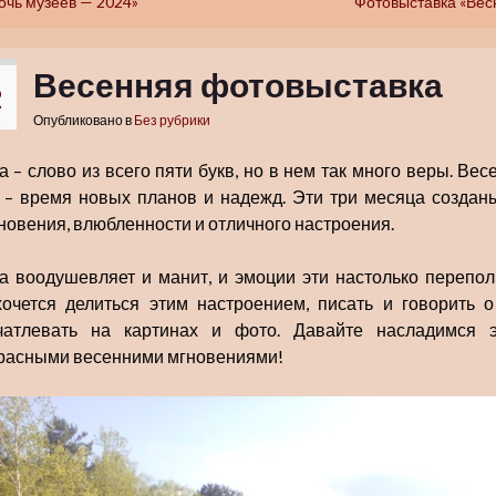
очь музеев — 2024»
Фотовыставка «Вес
Весенняя фотовыставка
2
Опубликовано в
Без рубрики
а – слово из всего пяти букв, но в нем так много веры. Вес
 – время новых планов и надежд. Эти три месяца создан
новения, влюбленности и отличного настроения.
а воодушевляет и манит, и эмоции эти настолько перепол
хочется делиться этим настроением, писать и говорить о
чатлевать на картинах и фото. Давайте насладимся 
расными весенними мгновениями!