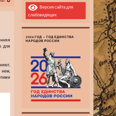
на»
Версия сайта для
слабовидящих
2026 ГОД — ГОД ЕДИНСТВА
енняя
НАРОДОВ РОССИИ
ы для
няют,
 нем,
этими