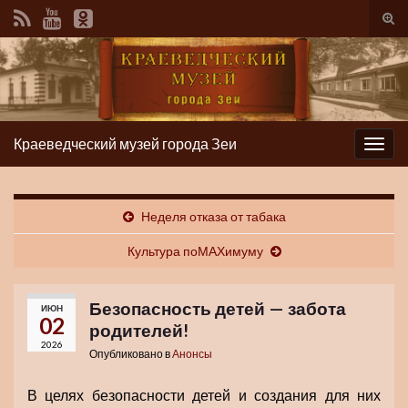
Вкл/
вык
фор
пои
Краеведческий музей города Зеи
Вкл/
выкл
нави
Неделя отказа от табака
Культура поМАХимуму
Безопасность детей — забота
ИЮН
02
родителей!
2026
Опубликовано в
Анонсы
В целях безопасности детей и создания для них