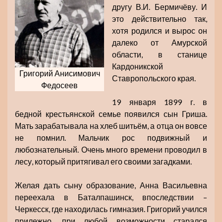
другу В.И. Бермичёву. И
это действительно так,
хотя родился и вырос он
далеко от Амурской
области, в станице
Кардоникской
Григорий Анисимович
Ставропольского края.
Федосеев
19 января 1899 г. в
бедной крестьянской семье появился сын Гриша.
Мать зарабатывала на хлеб шитьём, а отца он вовсе
не помнил. Мальчик рос подвижный и
любознательный. Очень много времени проводил в
лесу, который притягивал его своими загадками.
Желая дать сыну образование, Анна Васильевна
переехала в Баталпашинск, впоследствии –
Черкесск, где находилась гимназия. Григорий учился
прилежно, при любой возможности старался