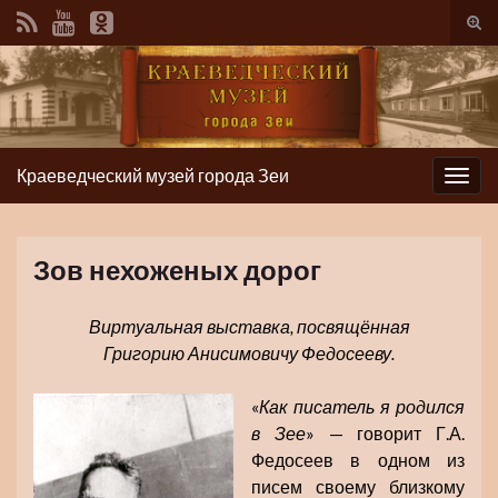
Вкл/
вык
фор
пои
Краеведческий музей города Зеи
Вкл/
выкл
нави
Зов нехоженых дорог
Виртуальная выставка, посвящённая
Григорию Анисимовичу Федосееву.
«
Как писатель я родился
в Зее
» — говорит Г.А.
Федосеев в одном из
писем своему близкому