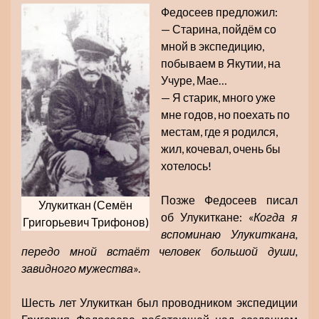
Федосеев предложил:
— Старина, пойдём со
мной в экспедицию,
побываем в Якутии, на
Учуре, Мае…
— Я старик, много уже
мне годов, но поехать по
местам, где я родился,
жил, кочевал, очень бы
хотелось!
Позже Федосеев писал
Улукиткан (Семён
об Улукиткане: «
Когда я
Григорьевич Трифонов)
вспоминаю Улукиткана,
передо мной встаёт человек большой души,
завидного мужества
».
Шесть лет Улукиткан был проводником экспедиции