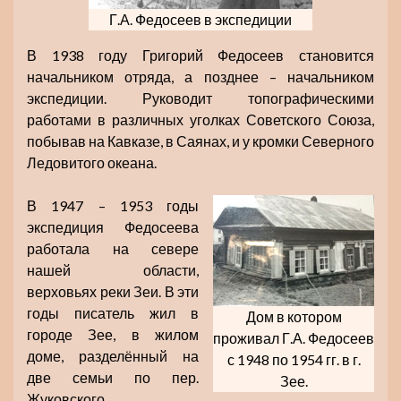
Г.А. Федосеев в экспедиции
В 1938 году Григорий Федосеев становится
начальником отряда, а позднее – начальником
экспедиции. Руководит топографическими
работами в различных уголках Советского Союза,
побывав на Кавказе, в Саянах, и у кромки Северного
Ледовитого океана.
В 1947 – 1953 годы
экспедиция Федосеева
работала на севере
нашей области,
верховьях реки Зеи. В эти
годы писатель жил в
Дом в котором
городе Зее, в жилом
проживал Г.А. Федосеев
доме, разделённый на
с 1948 по 1954 гг. в г.
две семьи по пер.
Зее.
Жуковского.