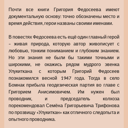
Почти все книги Григория Федосеева имеют
документальную основу: точно обозначены место и
время действия, герои названы своими именами.
В повестях Федосеева есть ещё один главный герой
– живая природа, которую автор живописует с
любовью, тонким пониманием и глубоким знанием.
Но эти знания не были бы такими точными и
широкими, не окажись рядом мудрого эвенка
Улукиткана с которым Григорий Федосеев
познакомился весной 1947 года. Тогда в село
Бомнак прибыла геодезическая партия во главе с
Григорием Анисимовичем. Им нужен был
проводник, и председатель колхоза
порекомендовал Семёна Григорьевича Трифонова
по прозвищу «Улукиткан» как отличного следопыта и
опытного проводника.