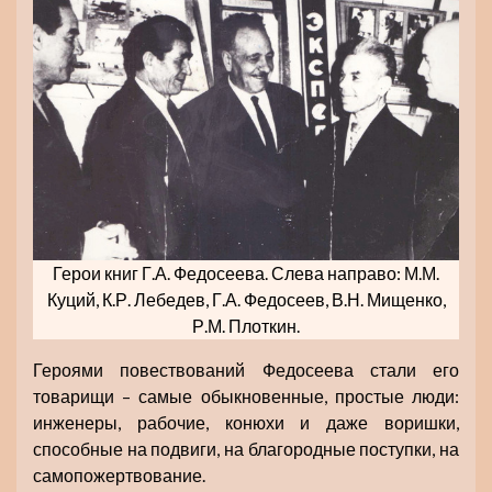
Герои книг Г.А. Федосеева. Слева направо: М.М.
Куций, К.Р. Лебедев, Г.А. Федосеев, В.Н. Мищенко,
Р.М. Плоткин.
Героями повествований Федосеева стали его
товарищи – самые обыкновенные, простые люди:
инженеры, рабочие, конюхи и даже воришки,
способные на подвиги, на благородные поступки, на
самопожертвование.