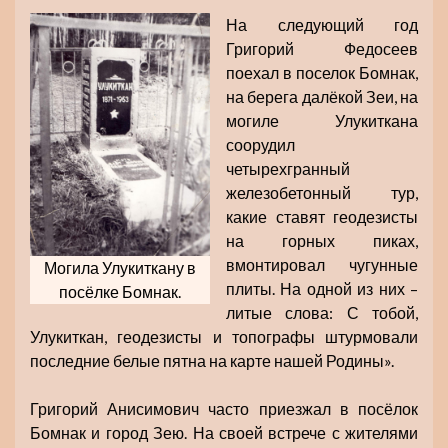
На следующий год
Григорий Федосеев
поехал в поселок Бомнак,
на берега далёкой Зеи, на
могиле Улукиткана
соорудил
четырехгранный
железобетонный тур,
какие ставят геодезисты
на горных пиках,
вмонтировал чугунные
Могила Улукиткану в
плиты. На одной из них –
посёлке Бомнак.
литые слова: С тобой,
Улукиткан, геодезисты и топографы штурмовали
последние белые пятна на карте нашей Родины».
Григорий Анисимович часто приезжал в посёлок
Бомнак и город Зею. На своей встрече с жителями