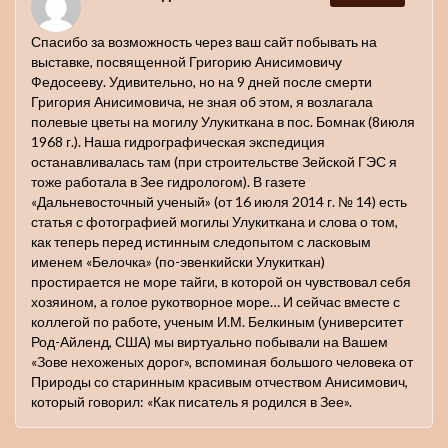
Спасибо за возможность через ваш сайт побывать на
выставке, посвященной Григорию Анисимовичу
Федосееву. Удивительно, но на 9 дней после смерти
Григория Анисимовича, не зная об этом, я возлагала
полевые цветы на могилу Улукиткана в пос. Бомнак (8июля
1968 г.). Наша гидрографическая экспедиция
останавливалась там (при строительстве Зейской ГЭС я
тоже работала в Зее гидрологом). В газете
«Дальневосточный ученый» (от 16 июля 2014 г. № 14) есть
статья с фотографией могилы Улукиткана и слова о том,
как теперь перед истинным следопытом с ласковым
именем «Белочка» (по-эвенкийски Улукиткан)
простирается не море тайги, в которой он чувствовал себя
хозяином, а голое рукотворное море… И сейчас вместе с
коллегой по работе, ученым И.М. Белкиным (университет
Род-Айленд, США) мы виртуально побывали на Вашем
«Зове нехоженых дорог», вспоминая большого человека от
Природы со старинным красивым отчеством Анисимович,
который говорил: «Как писатель я родился в Зее».