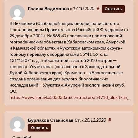
Галина Вадимовна
к
17.10.2020
#
Ответить
В Википедии (Свободной энциклопедии) написано, что
Постановлением Правительства Российской Федерации от
29 декабря 2004 г. № 868 «О присвоении наименований
географическим объектам в Хабаровском крае, Амурской
и Камчатской областях и Чукотском автономном округе»
горному перевалу с координатами 55°41′06″ с. ш.
131°13′07″ в. д. и абсолютной высотой 2010 метров —
«перевал Улукиткана» (согласовано с Законодательной
Думой Хабаровского края). Кроме того, в Благовещенске
создана организация для эколого-биологических
исследований— Улукиткан, Амурский экологический клуб,
ОО.
https://www.spravka333333.ru/contractors/54710_ulukitkan_amur
Бурлаков Станислав Ст.
к
20.12.2020
#
Ответить
.. Спасибо!