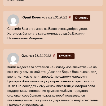
Юрий Кочетков
к
23.01.2021
#
Ответить
Спасибо Вам огромное за Ваше очень доброе дело.
Хотелось бы узнать как сложилась судьба Василия
Николаевича Мищенко.
Ольга
к
18.11.2022
#
Ответить
Книги Федосеева оставили неизгладимое впечатление на
всю нашу семью,мой отец Лазарев Борис Васильевич под
впечатлением от книг ,прошёл по одному маршруту
Григория Анисимлвича ужу в преклонном возрасте около
70 лет на лошадях и ему женой писателя ,с которой папа
поддерживал отношения дружеские,была передана
столовая серебряная ложка ,которой пользовался
писатель,сейчас она у меня с дарственной надписью жены
Григория Анисимовича,.