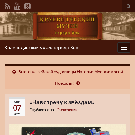
Вкл/
вык
фор
пои
Краеведческий музей города Зеи
Вкл/
выкл
нави
Выставка зейской художницы Натальи Мустакимовой
Поехали!
«Навстречу к звёздам»
АПР
07
Опубликовано в
Экспозиции
2021