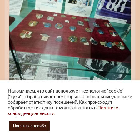
Памятные монеты и значки, выпущенные к
Напоминаем, что сайт использует технологию "cookie"
юбилейным датам первого полёта человека в
("куки"), обрабатывает некоторые персональные данные и
собирает статистику посещений. Как происходит
космическое пространство
обработка этих данных можно почитать в
Политике
конфиденциальности.
Понятно, спасибо