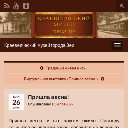
Вкл/
вык
фор
пои
Краеведческий музей города Зеи
Вкл/
выкл
нави
Традиций живая нить…
Виртуальная выставка «Пришла весна!»
Пришла весна!
МАЙ
26
Опубликовано в
Экспозиции
2022
Пришла весна, и все кругом ожило. Повсюду
слышится ее звонкий голос: лопаются на деревьях